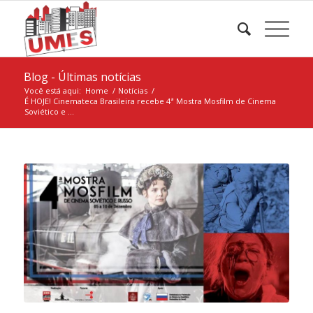
Blog - Últimas notícias
Você está aqui:
Home
/
Notícias
/
É HOJE! Cinemateca Brasileira recebe 4ª Mostra Mosfilm de Cinema
Soviético e ...