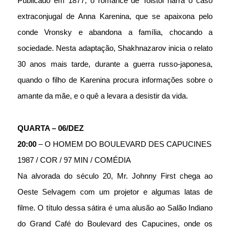
Publicado em 1877, o romance de Tolstoi narra o caso 
extraconjugal de Anna Karenina, que se apaixona pelo 
conde Vronsky e abandona a família, chocando a 
sociedade. Nesta adaptação, Shakhnazarov inicia o relato 
30 anos mais tarde, durante a guerra russo-japonesa, 
quando o filho de Karenina procura informações sobre o 
amante da mãe, e o quê a levara a desistir da vida.
QUARTA – 06/DEZ
20:00
 – O HOMEM DO BOULEVARD DES CAPUCINES
1987 / COR / 97 MIN / COMÉDIA
Na alvorada do século 20, Mr. Johnny First chega ao 
Oeste Selvagem com um projetor e algumas latas de 
filme. O título dessa sátira é uma alusão ao Salão Indiano 
do Grand Café do Boulevard des Capucines, onde os 