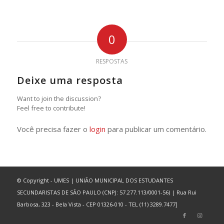
0
RESPOSTAS
Deixe uma resposta
Want to join the discussion?
Feel free to contribute!
Você precisa fazer o
login
para publicar um comentário.
© Copyright - UMES | UNIÃO MUNICIPAL DOS ESTUDANTES
SECUNDARISTAS DE SÃO PAULO (CNPJ: 57.277.113/0001-56) | Rua Rui
Barbosa, 323 - Bela Vista - CEP 01326-010 - TEL (11) 3289.7477]