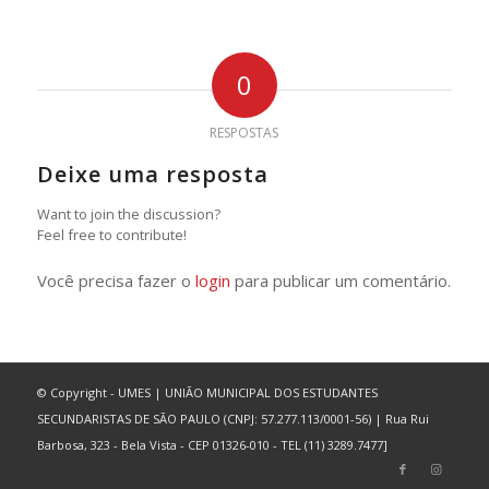
0
RESPOSTAS
Deixe uma resposta
Want to join the discussion?
Feel free to contribute!
Você precisa fazer o
login
para publicar um comentário.
© Copyright - UMES | UNIÃO MUNICIPAL DOS ESTUDANTES
SECUNDARISTAS DE SÃO PAULO (CNPJ: 57.277.113/0001-56) | Rua Rui
Barbosa, 323 - Bela Vista - CEP 01326-010 - TEL (11) 3289.7477]