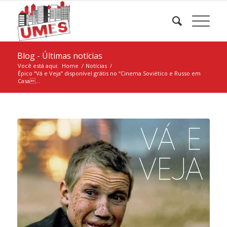
Blog - Últimas notícias
Você está aqui:
Home
/
Notícias
/
Épico “Vá e Veja” disponível grátis no “Cinema Soviético e Russo em
Casa...