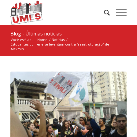
Blog - Últimas notícias
Você está aqui:
Home
/
Notícias
/
Estudantes do Irene se levantam contra “reestruturação” de
Alckmin...