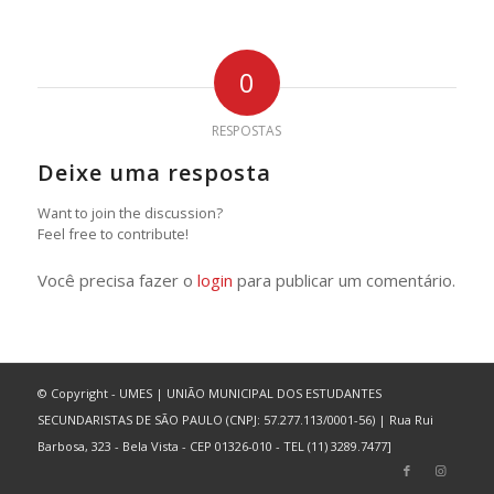
0
RESPOSTAS
Deixe uma resposta
Want to join the discussion?
Feel free to contribute!
Você precisa fazer o
login
para publicar um comentário.
© Copyright - UMES | UNIÃO MUNICIPAL DOS ESTUDANTES
SECUNDARISTAS DE SÃO PAULO (CNPJ: 57.277.113/0001-56) | Rua Rui
Barbosa, 323 - Bela Vista - CEP 01326-010 - TEL (11) 3289.7477]