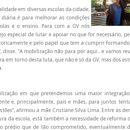
alidade em diversas escolas da cidade,
 diária é para melhorar as condições
scolas e o ensino. Para com a GV nós
o especial de lutar e apoiar no que for necessário, pe
storicamente e pelo papel que tem a cumprir formando
”, disse. “A mobilização não para por aqui…e vamos re
ira em torno desta luta, que não é só da GV, mas dos es
a.
ilização em que pretendemos uma maior integração 
ente e, principalmente, pais e mães, para juntos ten
stões”, afirmou a mãe Cristiane Silva Lima. Entre as de
tura da escola, está também a necessidade de reforma 
 do prédio que de tão comprometido, eventualmente d