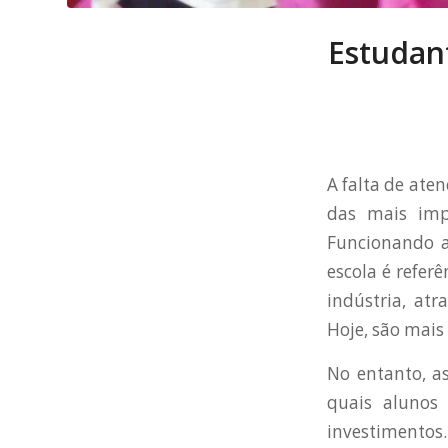
Estudant
A falta de ate
das mais impo
Funcionando a
escola é refer
indústria, at
Hoje, são mais
No entanto, a
quais alunos 
investimentos.