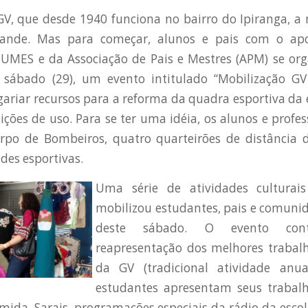
V, que desde 1940 funciona no bairro do Ipiranga, a
rande. Mas para começar, alunos e pais com o ap
a UMES e da Associação de Pais e Mestres (APM) se or
te sábado (29), um evento intitulado “Mobilização G
gariar recursos para a reforma da quadra esportiva da 
ções de uso. Para se ter uma idéia, os alunos e profe
orpo de Bombeiros, quatro quarteirões de distância d
ades esportivas.
Uma série de atividades culturais
mobilizou estudantes, pais e comun
deste sábado. O evento co
reapresentação dos melhores traba
da GV (tradicional atividade an
estudantes apresentam seus trabalho
mida, Sarais, programações especiais da rádio da esco