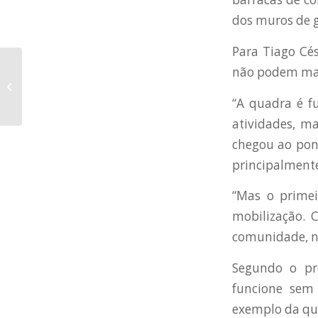
dos muros de g
Para Tiago Cé
Craques da seleção
não podem mai
brasileira de voleibol
autografam bolas e
“A quadra é f
camisas do J...
atividades, m
chegou ao pont
principalmente
“Mas o primei
mobilização. 
comunidade, no
Segundo o pr
funcione sem 
exemplo da q