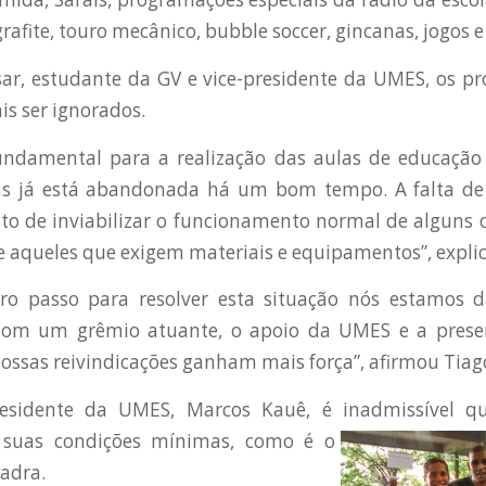
rafite, touro mecânico, bubble soccer, gincanas, jogos 
sar, estudante da GV e vice-presidente da UMES, os p
s ser ignorados.
undamental para a realização das aulas de educação f
as já está abandonada há um bom tempo. A falta de
o de inviabilizar o funcionamento normal de alguns c
 aqueles que exigem materiais e equipamentos”, explic
ro passo para resolver esta situação nós estamos 
Com um grêmio atuante, o apoio da UMES e a prese
ssas reivindicações ganham mais força”, afirmou Tiag
esidente da UMES, Marcos Kauê, é inadmissível q
suas condições
mínimas, como é o
uadra.