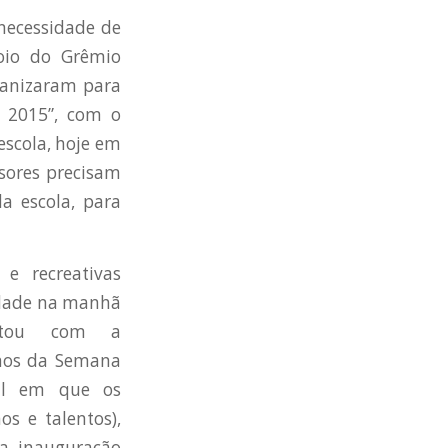
 necessidade de
oio do Grêmio
ganizaram para
V 2015”, com o
escola, hoje em
ssores precisam
a escola, para
 e recreativas
idade na manhã
ntou com a
lhos da Semana
ual em que os
s e talentos),
la, inauguração