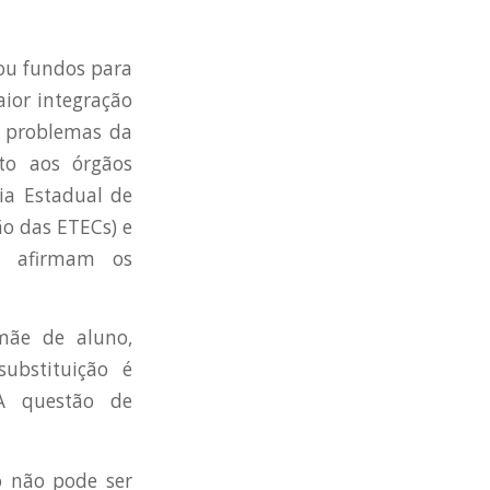
dou fundos para
ior integração
s problemas da
nto aos órgãos
ia Estadual de
ão das ETECs) e
, afirmam os
mãe de aluno,
ubstituição é
 A questão de
ão não pode ser