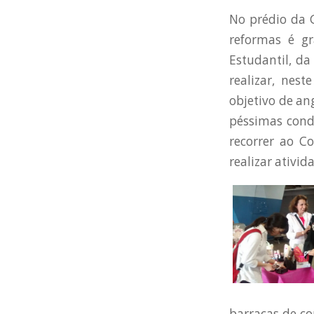
No prédio da G
reformas é g
Estudantil, d
realizar, nes
objetivo de an
péssimas condi
recorrer ao C
realizar ativid
barracas de co