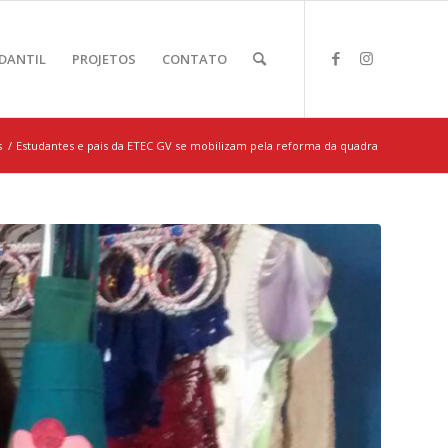
DANTIL
PROJETOS
CONTATO
s
/
Estudantes e pais da ETEC GV se mobilizam pela reforma da quadra