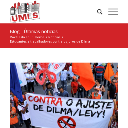
Blog - Últimas notícias
Você está aqui:
Home
/
Notícias
/
Estudantes e trabalhadores contra os juros de Dilma