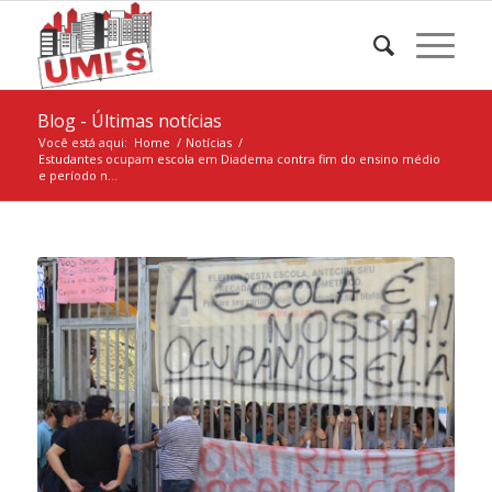
Blog - Últimas notícias
Você está aqui:
Home
/
Notícias
/
Estudantes ocupam escola em Diadema contra fim do ensino médio
e período n...