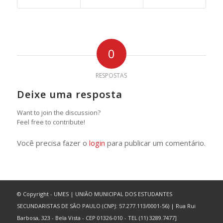
0
RESPOSTAS
Deixe uma resposta
Want to join the discussion?
Feel free to contribute!
Você precisa fazer o
login
para publicar um comentário.
© Copyright - UMES | UNIÃO MUNICIPAL DOS ESTUDANTES
SECUNDARISTAS DE SÃO PAULO (CNPJ: 57.277.113/0001-56) | Rua Rui
Barbosa, 323 - Bela Vista - CEP 01326-010 - TEL (11) 3289.7477]