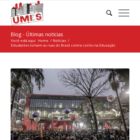
Blog - Últimas notícias
Você está aqui:
Home
/
Notícias
/
Estudantes tomam as ruas do Brasil contra cortes na Educação