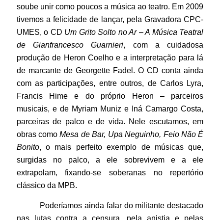
soube unir como poucos a música ao teatro. Em 2009
tivemos a felicidade de lançar, pela Gravadora CPC-
UMES, o CD
Um Grito Solto no Ar – A Música Teatral
de Gianfrancesco Guarnieri
, com a cuidadosa
produção de Heron Coelho e a interpretação para lá
de marcante de Georgette Fadel. O CD conta ainda
com as participações, entre outros, de Carlos Lyra,
Francis Hime e do próprio Heron – parceiros
musicais, e de Myriam Muniz e Iná Camargo Costa,
parceiras de palco e de vida. Nele escutamos, em
obras como
Mesa de Bar, Upa Neguinho, Feio Não É
Bonito
, o mais perfeito exemplo de músicas que,
surgidas no palco, a ele sobrevivem e a ele
extrapolam, fixando-se soberanas no repertório
clássico da MPB.
Poderíamos ainda falar do militante destacado
nas lutas contra a censura, pela anistia e pelas