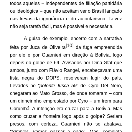
todos aqueles – independentes de filiação partidária
ou ideológica – que não aceitam ver o Brasil lançado
nas trevas da ignorância e do autoritarismo. Talvez
não seja tarefa fácil, mas é possível e necessária.
À guisa de exemplo, encerro com a narrativa
[10]
feita por Juca de Oliveira
da fuga empreendida
por ele e por Guarnieri em direção à Bolívia, logo
depois do golpe de 64. Avisados por Dina Sfat que
ambos, junto com Flávio Rangel, encabeçavam uma
lista negra do DOPS, resolveram fugir do país.
Levados no “
potente fusca 59
”
de Cyro Del Nero,
chegaram ao Mato Grosso, de onde tomaram – com
um dinheirinho emprestado por Cyro – um trem para
Corumbá. A intenção era cruzar para a Bolívia. Mas
como cruzar a fronteira logo após o golpe? Seriam
presos, com certeza. Guarnieri não se abalava.
“
Simples, vamos passar a nado
”. Mas, completa