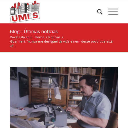
Blog - Últimas notícias
Você está aqui:
Home
/
Notícias
/
Guarnieri: “nunca me desliguei da vida e nem desse povo que está
aí”...