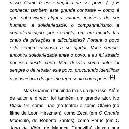
nisso. Como é esse negócio de ser povo. (…) E
conhecer também este grande contraste – como é
que sobrevivem alguns valores incríveis do ser
humano, a solidariedade, o companheirismo, a
confraternização, por exemplo, em um mundo tão
cheio de privações e dificuldades? Porque o povo
está sempre disposto a se ajudar. Você sempre
encontra solidariedade entre o povo, e eu fui atraído
por isso desde cedo. Meu desafio como autor foi
sempre o de retratar este povo, procurando identificar
[4]
a consciência do que ele representa como povo.
”
Mas Guarnieri foi ainda mais do que isso. Além
de autor e diretor, foi também um grande ator. No
Black-Tie
, como Tião (no teatro) e como Otávio (no
filme de Leon Hirszman), como Zeca (em
O Grande
Momento
, de Roberto Santos), como Perus (em
O
Jogo da Vida
, de Maurice Capovilla) deixou sua