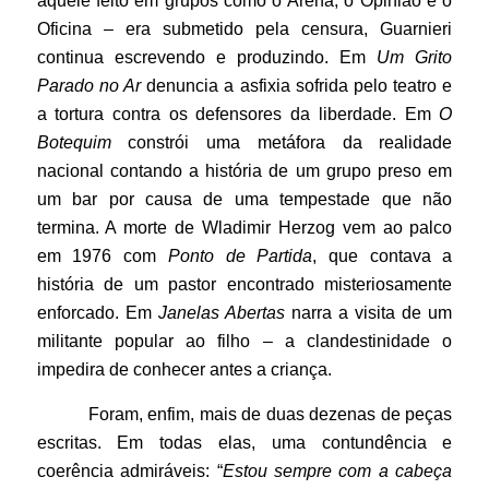
aquele feito em grupos como o Arena, o Opinião e o
Oficina – era submetido pela censura, Guarnieri
continua escrevendo e produzindo. Em
Um Grito
Parado no Ar
denuncia a asfixia sofrida pelo teatro e
a tortura contra os defensores da liberdade. Em
O
Botequim
constrói uma metáfora da realidade
nacional contando a história de um grupo preso em
um bar por causa de uma tempestade que não
termina. A morte de Wladimir Herzog vem ao palco
em 1976 com
Ponto de Partida
, que contava a
história de um pastor encontrado misteriosamente
enforcado. Em
Janelas Abertas
narra a visita de um
militante popular ao filho – a clandestinidade o
impedira de conhecer antes a criança.
Foram, enfim, mais de duas dezenas de peças
escritas. Em todas elas, uma contundência e
coerência admiráveis: “
Estou sempre com a cabeça