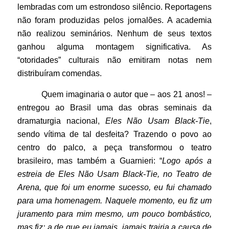
lembradas com um estrondoso silêncio. Reportagens
não foram produzidas pelos jornalões. A academia
não realizou seminários. Nenhum de seus textos
ganhou alguma montagem significativa. As
“otoridades” culturais não emitiram notas nem
distribuíram comendas.
Quem imaginaria o autor que – aos 21 anos! –
entregou ao Brasil uma das obras seminais da
dramaturgia nacional,
Eles Não Usam Black-Tie
,
sendo vítima de tal desfeita? Trazendo o povo ao
centro do palco, a peça transformou o teatro
brasileiro, mas também a Guarnieri: “
Logo após a
estreia de Eles Não Usam Black-Tie, no Teatro de
Arena, que foi um enorme sucesso, eu fui chamado
para uma homenagem. Naquele momento, eu fiz um
juramento para mim mesmo, um pouco bombástico,
mas fiz: a de que eu jamais, jamais trairia a causa de