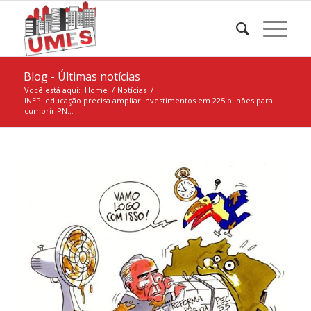
Blog - Últimas notícias
Você está aqui:
Home
/
Notícias
/
INEP: educação precisa ampliar investimentos em 225 bilhões para
cumprir PN...