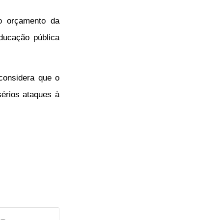
 o orçamento da
ucação pública
considera que o
sérios ataques à