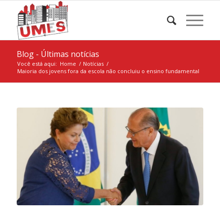
Blog - Últimas notícias
Você está aqui:
Home
/
Notícias
/
Maioria dos jovens fora da escola não concluiu o ensino fundamental