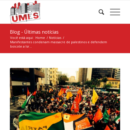
Blog - Últimas notícias
Você está aqui:
Home
/
Notícias
/
Manifestantes condenam massacre de palestinos e defendem
boicote a Isr...