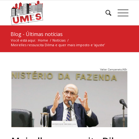
Blog - Últimas notícias
Você está aqui:
Home
/
Notícias
/
Meirelles ressuscita Dilma e quer mais imposto e ‘ajuste’