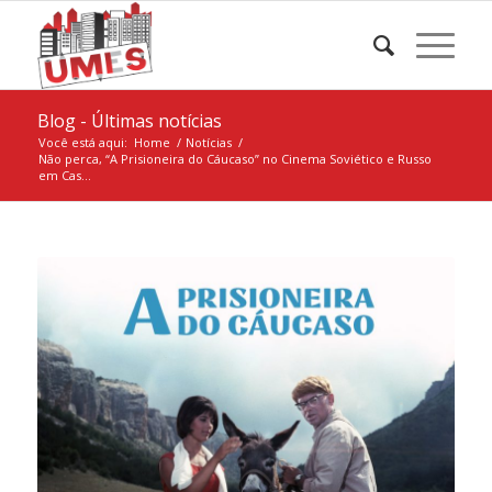
Blog - Últimas notícias
Você está aqui:
Home
/
Notícias
/
Não perca, “A Prisioneira do Cáucaso” no Cinema Soviético e Russo
em Cas...