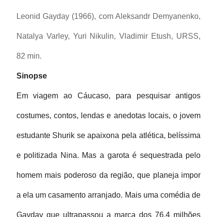
Leonid Gayday (1966), com Aleksandr Demyanenko, 
Natalya Varley, Yuri Nikulin, Vladimir Etush, URSS, 
82 min.
Sinopse
Em viagem ao Cáucaso, para pesquisar antigos 
costumes, contos, lendas e anedotas locais, o jovem 
estudante Shurik se apaixona pela atlética, belíssima 
e politizada Nina. Mas a garota é sequestrada pelo 
homem mais poderoso da região, que planeja impor 
a ela um casamento arranjado. Mais uma comédia de 
Gayday que ultrapassou a marca dos 76,4 milhões 