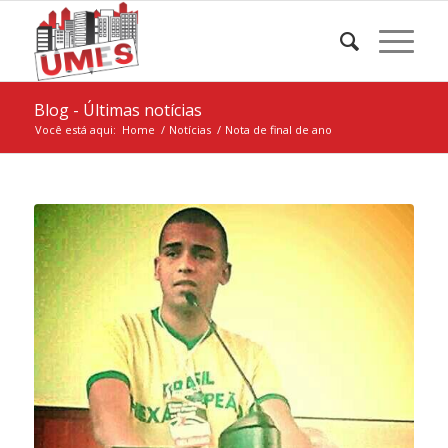
Blog - Últimas notícias
Você está aqui:
Home
/
Notícias
/
Nota de final de ano