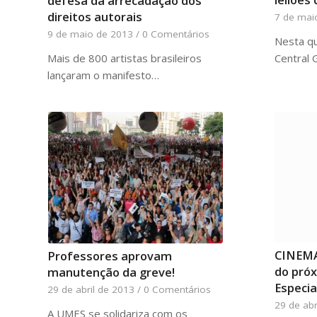
defesa da arrecadação dos
direitos autorais
7 de mai
9 de maio de 2013
/
0 Comentários
Nesta qu
Mais de 800 artistas brasileiros
Central 
lançaram o manifesto…
CINEMA
Professores aprovam
do próx
manutenção da greve!
Especia
29 de abril de 2013
/
0 Comentários
29 de abr
A UMES se solidariza com os