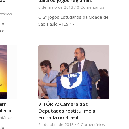
para os jogos regionais
dão
6 de maio de 2013
/
0 Comentários
tários
O 2º Jogos Estudantis da Cidade de
, o
São Paulo – JESP –…
a o…
nam
VITÓRIA: Câmara dos
ileiro
Deputados restitui meia-
entrada no Brasil
tários
24 de abril de 2013
/
0 Comentários
 do