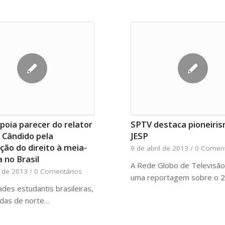
oia parecer do relator
SPTV destaca pioneiri
 Cândido pela
JESP
ição do direito à meia-
9 de abril de 2013
/
0 Coment
 no Brasil
A Rede Globo de Televisão
l de 2013
/
0 Comentários
uma reportagem sobre o 
ades estudantis brasileiras,
adas de norte…