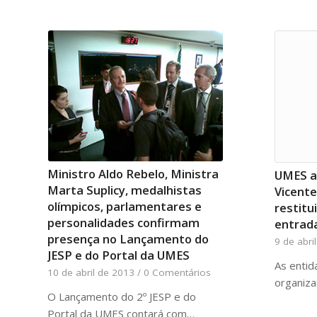
Ministro Aldo Rebelo, Ministra
UMES ap
Marta Suplicy, medalhistas
Vicente
olímpicos, parlamentares e
restitu
personalidades confirmam
entrada
presença no Lançamento do
9 de abri
JESP e do Portal da UMES
As entid
10 de abril de 2013
/
0 Comentários
organiz
O Lançamento do 2º JESP e do
Portal da UMES contará com…