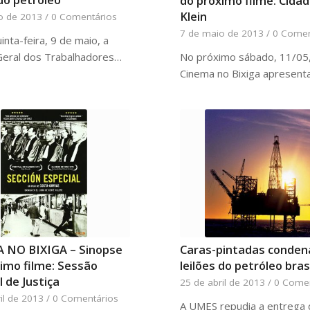
do próximo filme: Cida
Klein
o de 2013
/
0 Comentários
7 de maio de 2013
/
0 Comen
inta-feira, 9 de maio, a
Geral dos Trabalhadores…
No próximo sábado, 11/05
Cinema no Bixiga apresent
Caras-pintadas conde
 NO BIXIGA – Sinopse
leilões do petróleo bras
imo filme: Sessão
l de Justiça
25 de abril de 2013
/
0 Comen
il de 2013
/
0 Comentários
A UMES repudia a entrega