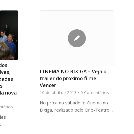
dos
CINEMA NO BIXIGA – Veja o
lves,
trailer do próximo filme:
idades
Vencer
es
da nova
10 de abril de 2013
/
0 Comentários
No próximo sábado, o Cinema no
tários
Bixiga, realizado pelo Cine-Teatro…
des
s