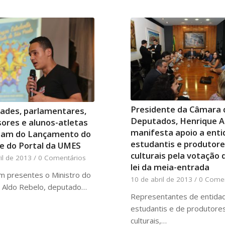
Presidente da Câmara 
ades, parlamentares,
Deputados, Henrique A
ores e alunos-atletas
manifesta apoio a ent
ipam do Lançamento do
estudantis e produtor
 e do Portal da UMES
culturais pela votação 
il de 2013
/
0 Comentários
lei da meia-entrada
m presentes o Ministro do
10 de abril de 2013
/
0 Comen
 Aldo Rebelo, deputado…
Representantes de entida
estudantis e de produtore
culturais,…