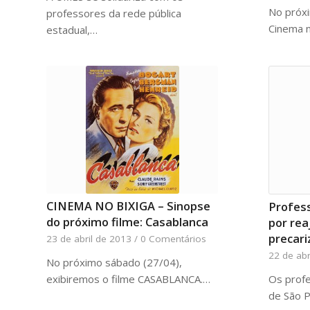
No próxi
professores da rede pública
Cinema n
estadual,…
CINEMA NO BIXIGA – Sinopse
Profes
do próximo filme: Casablanca
por rea
precari
23 de abril de 2013
/
0 Comentários
22 de abr
No próximo sábado (27/04),
exibiremos o filme CASABLANCA.…
Os profe
de São 