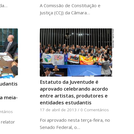
A Comissão de Constituição e
ada…
Justiça (CCJ) da Câmara…
Estatuto da Juventude é
tudantis
aprovado celebrando acordo
entre artistas, produtores e
da meia-
entidades estudantis
17 de abril de 2013
/
0 Comentários
tários
Foi aprovado nesta terça-feira, no
relator
Senado Federal, o…