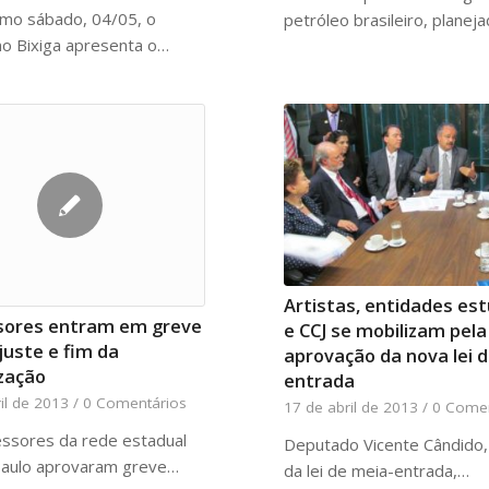
mo sábado, 04/05, o
petróleo brasileiro, planej
o Bixiga apresenta o…
Artistas, entidades es
sores entram em greve
e CCJ se mobilizam pela
juste e fim da
aprovação da nova lei 
zação
entrada
il de 2013
/
0 Comentários
17 de abril de 2013
/
0 Comen
ssores da rede estadual
Deputado Vicente Cândido, 
Paulo aprovaram greve…
da lei de meia-entrada,…