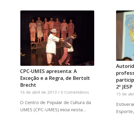
Autorid
CPC-UMES apresenta: A
profess
Exceção e a Regra, de Bertolt
partic
Brecht
2º JESP
16 de abril de 2013
/
0 Comentários
15 de abr
O Centro de Popular de Cultura da
Estivera
UMES (CPC-UMES) inicia nesta…
Esporte,