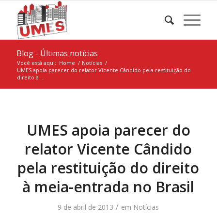
Blog - Últimas notícias
Você está aqui:
Home
/
Notícias
/
UMES apoia parecer do relator Vicente Cândido pela restituição do
direito à ...
UMES apoia parecer do
relator Vicente Cândido
pela restituição do direito
à meia-entrada no Brasil
/
9 de abril de 2013
em
Notícias