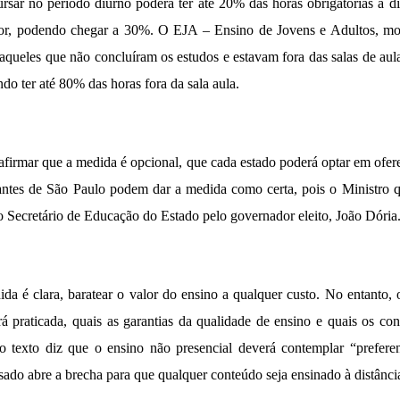
rsar no período diurno poderá ter até 20% das horas obrigatórias à di
ior, podendo chegar a 30%. O EJA – Ensino de Jovens e Adultos, mo
 aqueles que não concluíram os estudos e estavam fora das salas de aul
do ter até 80% das horas fora da sala aula.
irmar que a medida é opcional, que cada estado poderá optar em ofer
dantes de São Paulo podem dar a medida como certa, pois o Ministro
 Secretário de Educação do Estado pelo governador eleito, João Dória
da é clara, baratear o valor do ensino a qualquer custo. No entanto, 
 praticada, quais as garantias da qualidade de ensino e quais os co
o texto diz que o ensino não presencial deverá contemplar “prefere
sado abre a brecha para que qualquer conteúdo seja ensinado à distânci