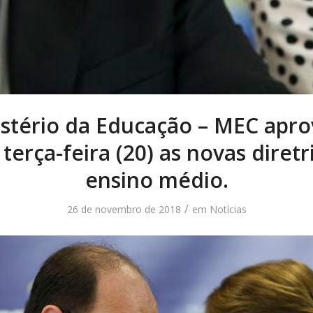
stério da Educação – MEC apr
 terça-feira (20) as novas diretr
ensino médio.
/
26 de novembro de 2018
em
Notícias