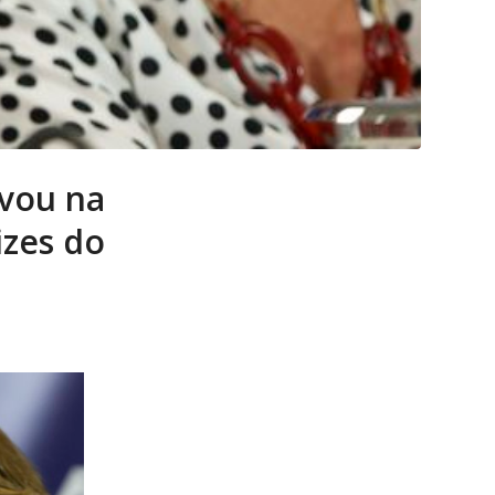
ovou na
izes do