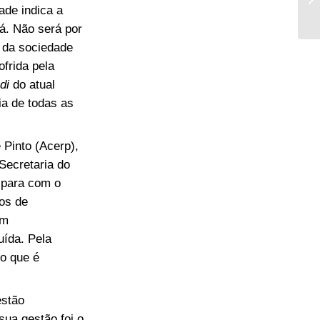
ade indica a
rá. Não será por
 da sociedade
ofrida pela
di
do atual
ia de todas as
Pinto (Acerp),
Secretaria do
l para com o
ios de
om
uída. Pela
ço que é
estão
sua gestão foi o