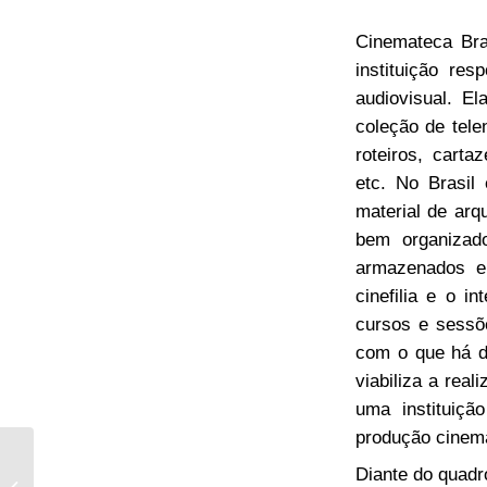
Cinemateca Bras
instituição re
audiovisual. E
coleção de tel
roteiros, carta
etc. No Brasil
material de ar
bem organizad
armazenados em
cinefilia e o i
cursos e sessõ
com o que há d
viabiliza a rea
uma instituiçã
produção cinema
Prefeitura descarta
Diante do quadr
reabertura das