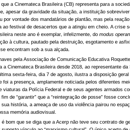
que a Cinemateca Brasileira (CB) representa para a socied
e, apesar da gravidade da situação, a instituição sobrevive
u por vontade dos mandatários de plantão, mas pela reação
ça ao festival de desacertos que a atingiu em cheio. A crise s
ileira neste ano é exemplar, infelizmente, do
modus operan
ção à cultura, pautado pela destruição, esgotamento e asfix
e se encontram sob a sua alçada.
haves pela Associação de Comunicação Educativa Roquette 
a a Cinemateca Brasileira desde 2018, ao representante da 
ltima sexta-feira, dia 7 de agosto, ilustra a disposição gera
ve foi a presença, amplamente noticiada pelos diferentes me
 viaturas da Polícia Federal e de seus agentes armados c
fim de “garantir” que a “reintegração de posse” fosse concl
 sua história, a ameaça de uso da violência pairou no espa
ossa memória audiovisual.
, é bom que se diga que a Acerp não teve seu contrato de g
 suposto vínculo ao “marxismo cultural”. O único acerto de 