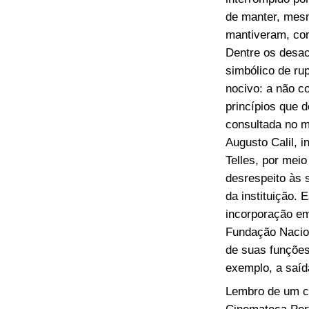
de manter, mesm
mantiveram, com
Dentre os desac
simbólico de ru
nocivo: a não c
princípios que 
consultada no m
Augusto Calil, 
Telles, por meio
desrespeito às 
da instituição. 
incorporação em
Fundação Nacion
de suas funções
exemplo, a saíd
Lembro de um co
Cinemateca Port