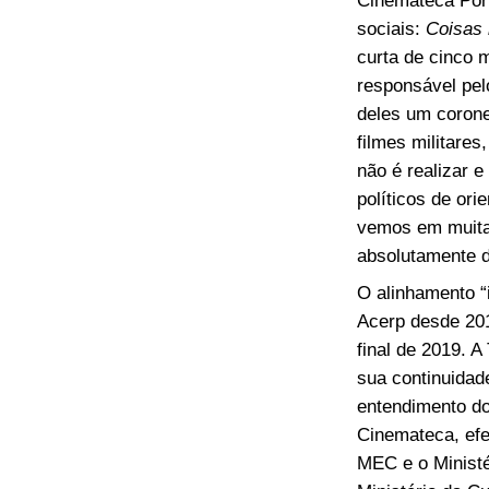
sociais:
Coisas 
curta de cinco 
responsável pel
deles um coronel
filmes militare
não é realizar e
políticos de or
vemos em muitas
absolutamente d
O alinhamento “
Acerp desde 201
final de 2019. A
sua continuidad
entendimento do
Cinemateca, efe
MEC e o Ministé