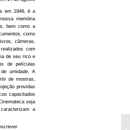
mes em 1946, é a
e nossa memória
ros, bem como a
ocumentos, como
livros, câmeras,
 realizados com
a de seu rico e
s de películas
e de umidade. A
rtir de mostras,
ojeção providas
cos capacitados
 Cinemateca seja
 caracterizam a
escrever