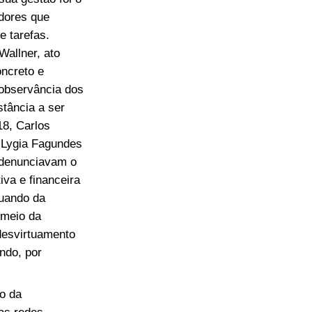
dores que
e tarefas.
Wallner, ato
ncreto e
 observância dos
tância a ser
8, Carlos
e Lygia Fagundes
á denunciavam o
va e financeira
quando da
 meio da
desvirtuamento
ndo, por
o da
as redes