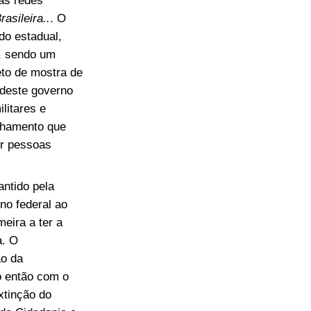
asileira..
. O
do estadual,
s, sendo um
eto de mostra de
 deste governo
ilitares e
elhamento que
or pessoas
antido pela
no federal ao
meira a ter a
a. O
ão da
o então com o
xtinção do