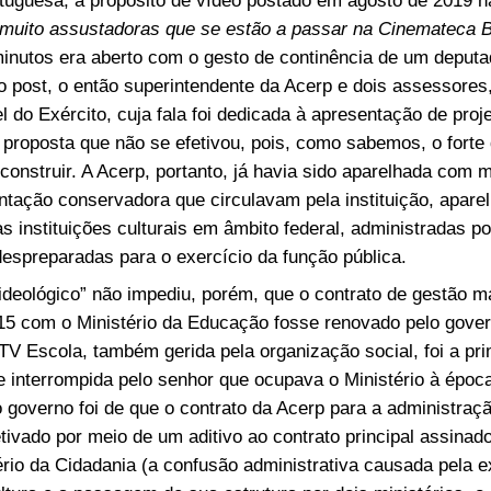
muito assustadoras que se estão a passar na Cinemateca Br
minutos era aberto com o gesto de continência de um deputa
o post, o então superintendente da Acerp e dois assessore
 do Exército, cuja fala foi dedicada à apresentação de proj
s, proposta que não se efetivou, pois, como sabemos, o forte
 construir. A Acerp, portanto, já havia sido aparelhada com m
ientação conservadora que circulavam pela instituição, apar
 instituições culturais em âmbito federal, administradas p
espreparadas para o exercício da função pública.
ideológico” não impediu, porém, que o contrato de gestão m
5 com o Ministério da Educação fosse renovado pelo gover
 TV Escola, também gerida pela organização social, foi a pri
e interrompida pelo senhor que ocupava o Ministério à époc
 governo foi de que o contrato da Acerp para a administraç
tivado por meio de um aditivo ao contrato principal assinad
rio da Cidadania (a confusão administrativa causada pela e