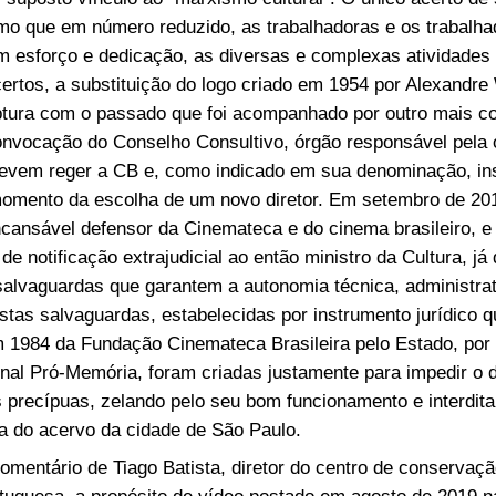
o que em número reduzido, as trabalhadoras e os trabalha
 esforço e dedicação, as diversas e complexas atividades 
ertos, a substituição do logo criado em 1954 por Alexandre 
ptura com o passado que foi acompanhado por outro mais co
onvocação do Conselho Consultivo, órgão responsável pela
devem reger a CB e, como indicado em sua denominação, ins
omento da escolha de um novo diretor. Em setembro de 201
incansável defensor da Cinemateca e do cinema brasileiro, 
 de notificação extrajudicial ao então ministro da Cultura, j
salvaguardas que garantem a autonomia técnica, administrati
Estas salvaguardas, estabelecidas por instrumento jurídico 
 1984 da Fundação Cinemateca Brasileira pelo Estado, por
al Pró-Memória, foram criadas justamente para impedir o 
 precípuas, zelando pelo seu bom funcionamento e interdita
a do acervo da cidade de São Paulo.
mentário de Tiago Batista, diretor do centro de conservaçã
uguesa, a propósito de vídeo postado em agosto de 2019 n