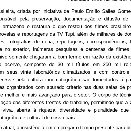
ileira, criada por iniciativa de Paulo Emílio Salles Go
sponsável pela preservação, documentação e difusão d
la armazena e restaura o que restou dos filmes brasilei
enovelas e reportagens da TV Tupi, além de milhares de d
zes, fotografias de cena, reportagens, correspondências, 
 e no exterior, inúmeras pesquisas e centenas de filmes
quivo somente chegaram a bom termo em razão da existênci
o acervo, composto de 30 mil títulos em 250 mil rolo
 seus vinte laboratórios climatizados e com control
nteresse pela cultura cinematográfica são fomentados a pa
es organizados com apurado critério nas duas salas de pr
e melhor e mais avançado para o setor. O corpo de técni
lização das diferentes frentes de trabalho, permitindo que a
o viva, aberta à riqueza, diversidade e pluralidade que
tográfica e cultural de nosso país.
o atual, a insistência em empregar o tempo presente para d