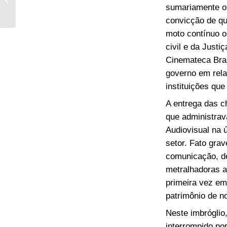
escolas para
sumariamente o 
atividades de
convicção de qu
recuperação...
moto contínuo o
civil e da Justi
Cinemateca Bras
governo em rela
instituições qu
A entrega das c
que administrav
Audiovisual na ú
setor. Fato gra
comunicação, de
metralhadoras a 
primeira vez em
patrimônio de n
Neste imbróglio
interrompido por