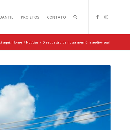
DANTIL
PROJETOS
CONTATO
á aqui:
Home
/
Notícias
/
O sequestro de nossa memória audiovisual