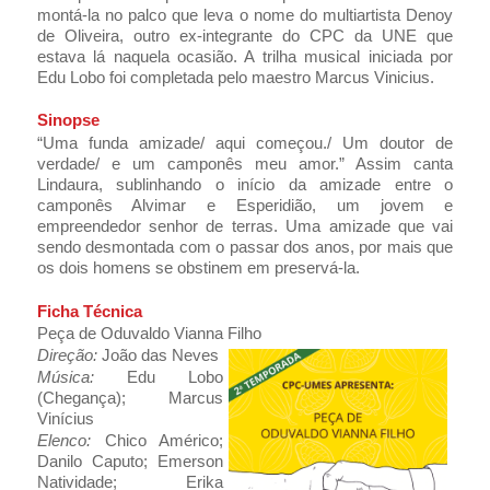
montá-la no palco que leva o nome do multiartista Denoy
de Oliveira, outro ex-integrante do CPC da UNE que
estava lá naquela ocasião. A trilha musical iniciada por
Edu Lobo foi completada pelo maestro Marcus Vinicius.
Sinopse
“Uma funda amizade/ aqui começou./ Um doutor de
verdade/ e um camponês meu amor.” Assim canta
Lindaura, sublinhando o início da amizade entre o
camponês Alvimar e Esperidião, um jovem e
empreendedor senhor de terras. Uma amizade que vai
sendo desmontada com o passar dos anos, por mais que
os dois homens se obstinem em preservá-la.
Ficha Técnica
Peça de Oduvaldo Vianna Filho
Direção:
João das Neves
Música:
Edu Lobo
(Chegança); Marcus
Vinícius
Elenco:
Chico Américo;
Danilo Caputo; Emerson
Natividade; Erika