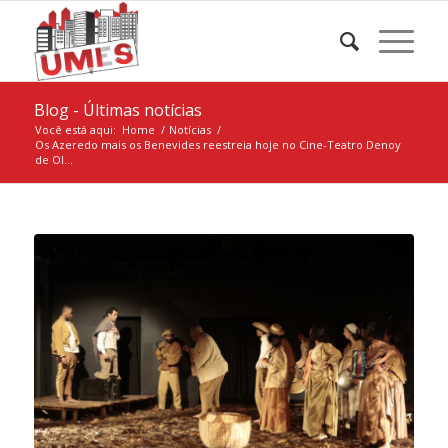
Blog - Últimas notícias
Você está aqui:
Home
/
Notícias
/
Os Azeredo mais os Benevides reestreia hoje no Cine-Teatro Denoy
de Ol...