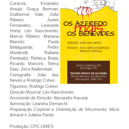
Coracini; Ernandes
Araujo; Graça Berman;
Guilherme Vale; João
Ribeiro; Junior
Fernandes; Leonardo
Horta; Léo Nascimento;
Marcio Ribeiro; Mariana
Blanski; Paula
Bellaguarda; Pedro
Monticelli; Rafaela
Penteado; Rebeca Braia;
Ricardo Mancini; Telma
Dias; Zeca Mallembah.
Cenografia:
João das
Neves e Rodrigo Cohen
Figurinos:
Rodrigo Cohen
Direção Musical:
Léo Nascimento
Assistente de Direção:
Alexandre Kavanji
Iluminação:
Leandra Demarchi
Preparação Corporal e Orientação de Movimento:
Alicio
Amaral e Juliana Pardo
Produção: CPC-UMES