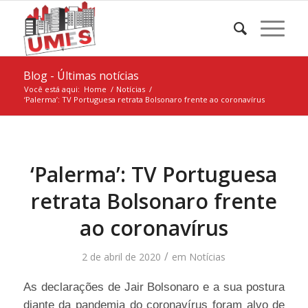
Blog - Últimas notícias
Você está aqui:
Home
/
Notícias
/
‘Palerma’: TV Portuguesa retrata Bolsonaro frente ao coronavírus
‘Palerma’: TV Portuguesa
retrata Bolsonaro frente
ao coronavírus
/
2 de abril de 2020
em
Notícias
As declarações de Jair Bolsonaro e a sua postura
diante da pandemia do coronavírus foram alvo de