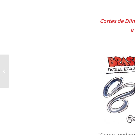
Cortes de Dil
e
Governo de SP ainda não
apresentou proposta de reajuste
salarial a profess...
“Como podemo