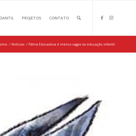
DANTIL
PROJETOS
CONTATO
ome
/
Notícias
/
Pátria Educadora é menos vagas na educação infantil