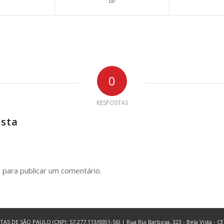
0
RESPOSTAS
osta
n
para publicar um comentário.
 SÃO PAULO (CNPJ: 57.277.113/0001-56) | Rua Rui Barbosa, 323 - Bela Vista - CEP 