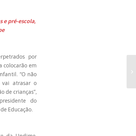
 e pré-escola,
pe
erpetrados por
ra colocarão em
nfantil. “O não
 vai atrasar o
o de crianças”,
presidente do
 de Educação.
te da Undime,