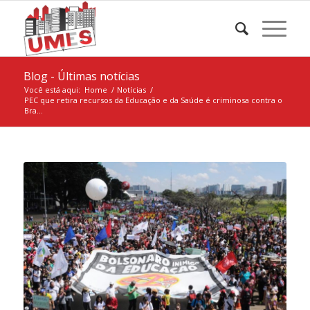
Blog - Últimas notícias
Você está aqui:
Home
/
Notícias
/
PEC que retira recursos da Educação e da Saúde é criminosa contra o
Bra...