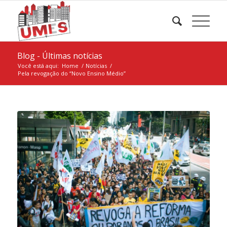
Blog - Últimas notícias
Você está aqui:
Home
/
Notícias
/
Pela revogação do “Novo Ensino Médio”