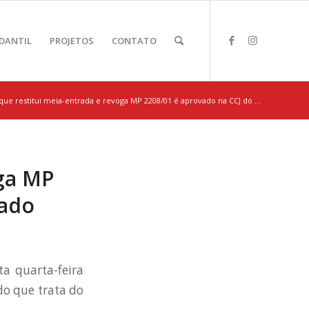
DANTIL
PROJETOS
CONTATO
que restitui meia-entrada e revoga MP 2208/01 é aprovado na CCJ do ...
oga MP
nado
ta quarta-feira
do que trata do