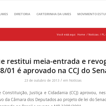
 UMES
DIRETORIA
CARTEIRINHA DA UMES
MOVIMENTO ESTU
Você está aqui:
Home
/
Notícias
/
PL 
e restitui meia-entrada e rev
8/01 é aprovado na CCJ do Se
/
23 de outubro de 2013
em
Notícias
Constituição, Justiça e Cidadania (CCJ) aprovou, nes
tivo da Câmara dos Deputados ao projeto de lei do Sena