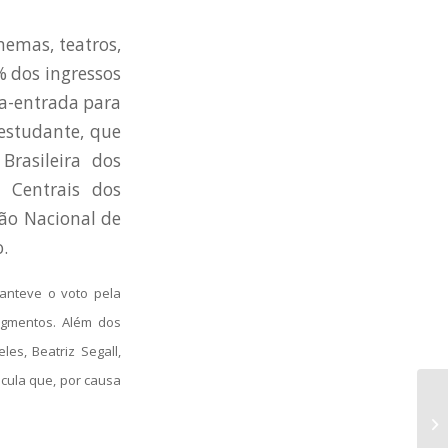
nemas, teatros,
% dos ingressos
ia-entrada para
estudante, que
Brasileira dos
s Centrais dos
ção Nacional de
.
anteve o voto pela
egmentos. Além dos
es, Beatriz Segall,
cula que, por causa
19
na
qu