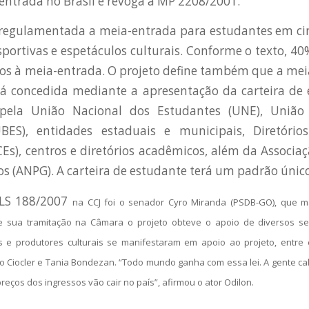
-entrada no Brasil e revoga a MP 2208/2001.
a regulamentada a meia-entrada para estudantes em ci
portivas e espetáculos culturais. Conforme o texto, 40
os à meia-entrada. O projeto define também que a me
rá concedida mediante a apresentação da carteira de 
pela União Nacional dos Estudantes (UNE), União 
BES), entidades estaduais e municipais, Diretório
Es), centros e diretórios acadêmicos, além da Associa
 (ANPG). A carteira de estudante terá um padrão único
PLS 188/2007
na CCJ foi o senador Cyro Miranda (PSDB-GO), que m
e sua tramitação na Câmara o projeto obteve o apoio de diversos s
as e produtores culturais se manifestaram em apoio ao projeto, entre el
o Ciocler e Tania Bondezan. “Todo mundo ganha com essa lei. A gente cal
reços dos ingressos vão cair no país”, afirmou o ator Odilon.