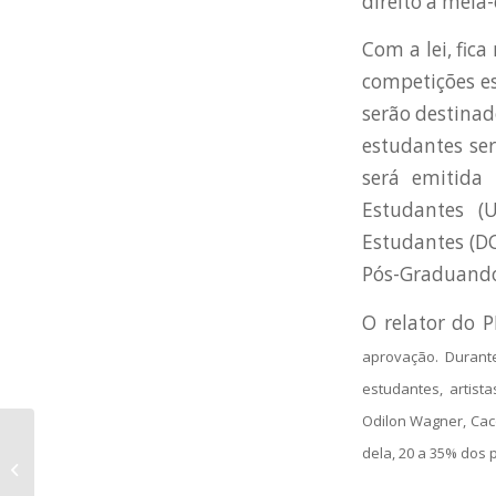
direito à meia
Com a lei, fic
competições es
serão destinad
estudantes se
será emitida 
Estudantes (U
Estudantes (DC
Pós-Graduandos
O relator do 
aprovação. Durant
estudantes, artist
Odilon Wagner, Cac
dela, 20 a 35% dos p
O Brasil é sangrado no
leilão de Libra