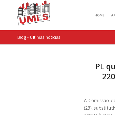
HOME
A
Blog - Últimas notícias
PL qu
220
A Comissão de 
(23), substitu