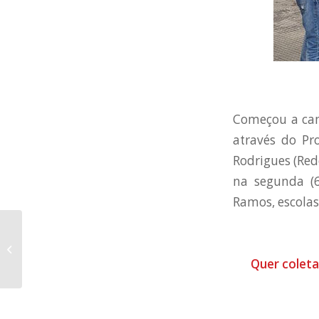
Começou a cam
através do Pro
Rodrigues (Rede
na segunda (6
Ramos, escolas
Participe do
lançamento do livro
“Curuguaty –
Quer coleta
carnificina para...