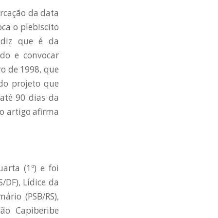
arcação da data
ca o plebiscito
 diz que é da
ndo e convocar
bro de 1998, que
 do projeto que
 até 90 dias da
mo artigo afirma
rta (1º) e foi
/DF), Lídice da
ário (PSB/RS),
oão Capiberibe