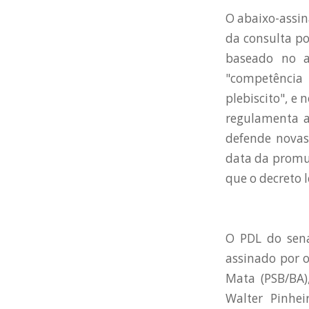
O abaixo-assin
da consulta po
baseado no a
"competência 
plebiscito", e 
regulamenta a 
defende novas 
data da promulg
que o decreto 
O PDL do sena
assinado por o
Mata (PSB/BA)
Walter Pinhei