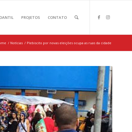
DANTIL
PROJETOS
CONTATO
ome
/
Notícias
/
Plebiscito por novas eleições ocupa as ruas da cidade