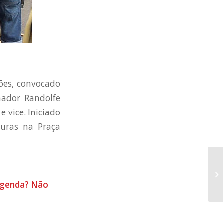
ões, convocado
enador Randolfe
e vice. Iniciado
turas na Praça
 agenda? Não