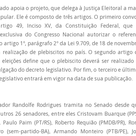
ado apoia o projeto, que delega à Justiça Eleitoral a m
pular. Ele é composto de três artigos. O primeiro convo
rtigo 49, Inciso XV, da Constituição Federal, que
exclusiva do Congresso Nacional autorizar o refere
no artigo 1º, parágrafo 2º da Lei 9.709, de 18 de novem
realização de plebiscitos no país. O segundo artigo
eleições define que o plebiscito deverá ser realizado
ação do decreto legislativo. Por fim, o terceiro e últi
legislativo entrará em vigor na data de sua publicação.
dor Randolfe Rodrigues tramita no Senado desde qua
utros 26 senadores, entre eles Cristovam Buarque (PPS
, Paulo Paim (PT/RS), Roberto Requião (PMDB/PR), Rom
ro (sem-partido-BA), Armando Monteiro (PTB/PE), J