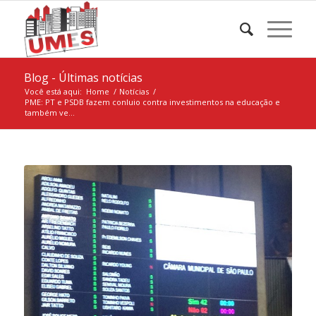
Blog - Últimas notícias
Você está aqui:
Home
/
Notícias
/
PME: PT e PSDB fazem conluio contra investimentos na educação e
também ve...