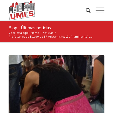
Blog - Últimas notícias
Você está aqui:
Home
/
Notícias
/
Professores do Estado de SP relatam situação ‘humilhante’ p...