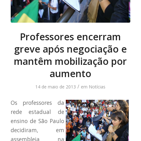
Professores encerram
greve após negociação e
mantêm mobilização por
aumento
/
14 de maio de 2013
em
Notícias
Os professores da
rede estadual de
ensino de São Paulo
decidiram, em
assembleia na