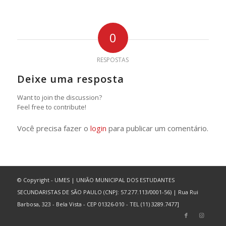
0
RESPOSTAS
Deixe uma resposta
Want to join the discussion?
Feel free to contribute!
Você precisa fazer o
login
para publicar um comentário.
© Copyright - UMES | UNIÃO MUNICIPAL DOS ESTUDANTES
SECUNDARISTAS DE SÃO PAULO (CNPJ: 57.277.113/0001-56) | Rua Rui
Barbosa, 323 - Bela Vista - CEP 01326-010 - TEL (11) 3289.7477]