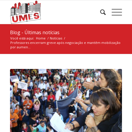
Blog - Últimas notícias
Você está aqui:
Home
/
Notícias
/
Professores encerram greve após negociação e mantêm mobilização
por aumen...