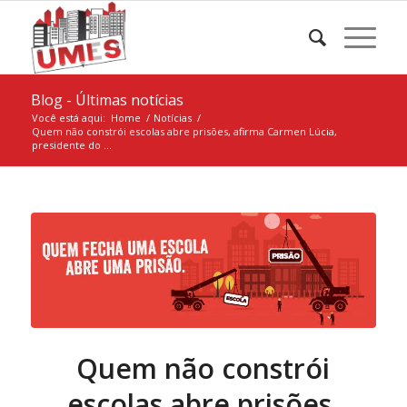
Blog - Últimas notícias
Você está aqui:
Home
/
Notícias
/
Quem não constrói escolas abre prisões, afirma Carmen Lúcia,
presidente do ...
Quem não constrói
escolas abre prisões,