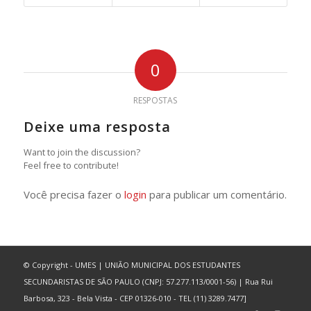
0
RESPOSTAS
Deixe uma resposta
Want to join the discussion?
Feel free to contribute!
Você precisa fazer o
login
para publicar um comentário.
© Copyright - UMES | UNIÃO MUNICIPAL DOS ESTUDANTES
SECUNDARISTAS DE SÃO PAULO (CNPJ: 57.277.113/0001-56) | Rua Rui
Barbosa, 323 - Bela Vista - CEP 01326-010 - TEL (11) 3289.7477]