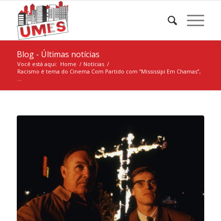
Blog - Últimas notícias
Você está aqui:
Home
/
Notícias
/
Racismo é tema do Cinema Com Partido com “Mississipi Em Chamas”,
...