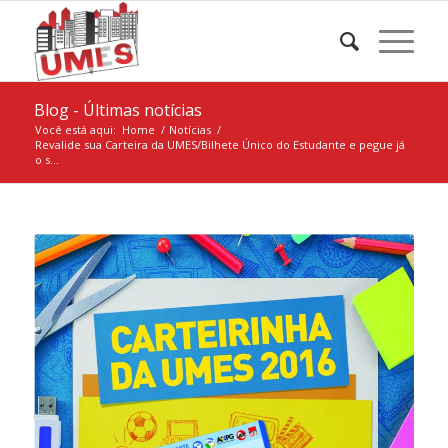
Blog - Últimas notícias
Você está aqui:
Home
/
Notícias
/
Revalide sua Carteira da UMES/Bilhete Único do Estudante e pegue já
o s...