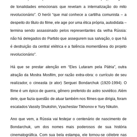
de tonalidades emocionais que revelam a internalização do mito
revolucionário”. O herói “que mal conhece a cartilha comunista – a
despeito do título do filme, ele age por uma ética própria, autodidata –
termina sendo assassinado pelos representantes da velha Rússia:
não há delegados do Partido que assegurem sua salvação, o que há
é destruição da central elétrica e a falência momentânea do projeto
revolucionário”.
Há que se prestar atenção em “Eles Lutaram pela Pátria”, outra
atração da Mostra Mosfilm, por razão extra-obra: o currículo de seu
realizador, o cineasta (e ator) Serguei Bondarchuk (1920-1994). O
filme é um épico de guerra, gênero preferido do astro soviético. Além
dele, que fazia questão de atuar também nos filmes que dirigia, foram
escalados Vassily Shukshin, Vyacheslav Tikhonov e Yury Nikulin.
Ano que vem, a Rússia vai festejar o centenário de nascimento de
Bondarchuk, um dos nomes mais poderosos de sua história
cinematográfica. Com sua bela estampa, ele tornou-se célebre nas