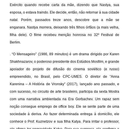
Exército quando recebe carta da mãe, dizendo que Nastya, sua
esposa, o estava traindo. Ele decide, então, não retornar à sua cidade
natal. Porém, passados treze anos, descobre que a mãe se
enganara. Nastya morrera, deixando três filhos órfãos (a mais velha,
filha dele). O filme recebeu menção honrosa no 32º Festival de
Berlim.
. “O Mensageiro” (1986, 89 minutos) é um drama dirigido por Karen
Shakhnazarov, o poderoso presidente dos Estúdios Mosfilm, e grande
apoiador do projeto de difusão do cinema soviético (e russo)
empreendido, no Brasil, pelo CPC-UMES. O diretor de “Anna
Karenina – A História de Vronsky” (2017), lançado ano passado, e
com sucesso, no circuito de arte brasileiro, participa da sexta Mostra
com uma narrativa ambientada na Era Gorbachev. Um rapaz sem
noção consegue emprego de office boy. Ele se sente parte de uma
sociedade à deriva. Ao fazer determinada entrega à domicílio, ele
conhece o Prof. Kuznetzov e sua filha Katya. Para irritar o professor,
ele afirma ter engravidado Katya. Para sua surpresa, ela confirma a