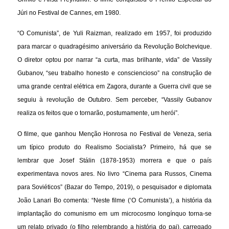
Júri no Festival de Cannes, em 1980.
“O Comunista”, de Yuli Raizman, realizado em 1957, foi produzido
para marcar o quadragésimo aniversário da Revolução Bolchevique.
O diretor optou por narrar “a curta, mas brilhante, vida” de Vassily
Gubanov, “seu trabalho honesto e consciencioso” na construção de
uma grande central elétrica em Zagora, durante a Guerra civil que se
seguiu à revolução de Outubro. Sem perceber, “Vassily Gubanov
realiza os feitos que o tornarão, postumamente, um herói”.
O filme, que ganhou Menção Honrosa no Festival de Veneza, seria
um típico produto do Realismo Socialista? Primeiro, há que se
lembrar que Josef Stálin (1878-1953) morrera e que o país
experimentava novos ares. No livro “Cinema para Russos, Cinema
para Soviéticos” (Bazar do Tempo, 2019), o pesquisador e diplomata
João Lanari Bo comenta: “Neste filme (‘O Comunista’), a história da
implantação do comunismo em um microcosmo longínquo torna-se
um relato privado (o filho relembrando a história do pai), carregado