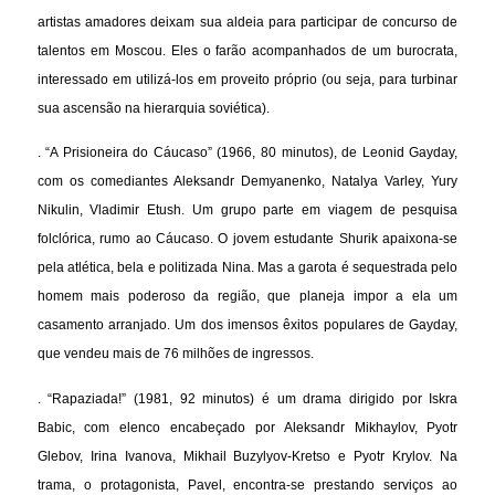
artistas amadores deixam sua aldeia para participar de concurso de
talentos em Moscou. Eles o farão acompanhados de um burocrata,
interessado em utilizá-los em proveito próprio (ou seja, para turbinar
sua ascensão na hierarquia soviética).
. “A Prisioneira do Cáucaso” (1966, 80 minutos), de Leonid Gayday,
com os comediantes Aleksandr Demyanenko, Natalya Varley, Yury
Nikulin, Vladimir Etush. Um grupo parte em viagem de pesquisa
folclórica, rumo ao Cáucaso. O jovem estudante Shurik apaixona-se
pela atlética, bela e politizada Nina. Mas a garota é sequestrada pelo
homem mais poderoso da região, que planeja impor a ela um
casamento arranjado. Um dos imensos êxitos populares de Gayday,
que vendeu mais de 76 milhões de ingressos.
. “Rapaziada!” (1981, 92 minutos) é um drama dirigido por Iskra
Babic, com elenco encabeçado por Aleksandr Mikhaylov, Pyotr
Glebov, Irina Ivanova, Mikhail Buzylyov-Kretso e Pyotr Krylov. Na
trama, o protagonista, Pavel, encontra-se prestando serviços ao