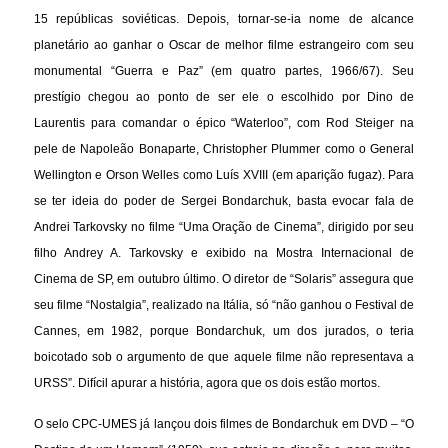
15 repúblicas soviéticas. Depois, tornar-se-ia nome de alcance
planetário ao ganhar o Oscar de melhor filme estrangeiro com seu
monumental “Guerra e Paz” (em quatro partes, 1966/67). Seu
prestígio chegou ao ponto de ser ele o escolhido por Dino de
Laurentis para comandar o épico “Waterloo”, com Rod Steiger na
pele de Napoleão Bonaparte, Christopher Plummer como o General
Wellington e Orson Welles como Luís XVIII (em aparição fugaz). Para
se ter ideia do poder de Sergei Bondarchuk, basta evocar fala de
Andrei Tarkovsky no filme “Uma Oração de Cinema”, dirigido por seu
filho Andrey A. Tarkovsky e exibido na Mostra Internacional de
Cinema de SP, em outubro último. O diretor de “Solaris” assegura que
seu filme “Nostalgia”, realizado na Itália, só “não ganhou o Festival de
Cannes, em 1982, porque Bondarchuk, um dos jurados, o teria
boicotado sob o argumento de que aquele filme não representava a
URSS”. Difícil apurar a história, agora que os dois estão mortos.
O selo CPC-UMES já lançou dois filmes de Bondarchuk em DVD – “O