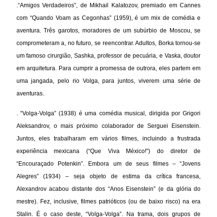
.“Amigos Verdadeiros”, de Mikhail Kalatozov, premiado em Cannes
com “Quando Voam as Cegonhas” (1959), é um mix de comédia e
aventura. Três garotos, moradores de um subúrbio de Moscou, se
comprometeram a, no futuro, se reencontrar. Adultos, Borka tornou-se
um famoso cirurgião, Sashka, professor de pecuária, e Vaska, doutor
em arquitetura. Para cumprir a promessa de outrora, eles partem em
uma jangada, pelo rio Volga, para juntos, viverem uma série de
aventuras.
. “Volga-Volga” (1938) é uma comédia musical, dirigida por Grigori
Aleksandrov, o mais próximo colaborador de Serguei Eisenstein.
Juntos, eles trabalharam em vários filmes, incluindo a frustrada
experiência mexicana (“Que Viva México!”) do diretor de
“Encouraçado Potenkin”. Embora um de seus filmes – “Jovens
Alegres” (1934) – seja objeto de estima da crítica francesa,
Alexandrov acabou distante dos “Anos Eisenstein” (e da glória do
mestre). Fez, inclusive, filmes patrióticos (ou de baixo risco) na era
Stalin. É o caso deste, “Volga-Volga”. Na trama, dois grupos de