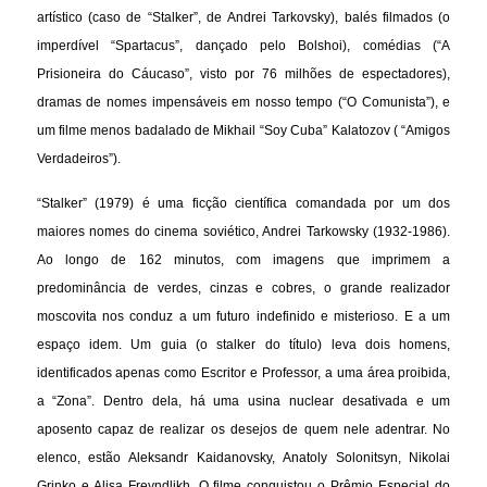
artístico (caso de “Stalker”, de Andrei Tarkovsky), balés filmados (o
imperdível “Spartacus”, dançado pelo Bolshoi), comédias (“A
Prisioneira do Cáucaso”, visto por 76 milhões de espectadores),
dramas de nomes impensáveis em nosso tempo (“O Comunista”), e
um filme menos badalado de Mikhail “Soy Cuba” Kalatozov ( “Amigos
Verdadeiros”).
“Stalker” (1979) é uma ficção científica comandada por um dos
maiores nomes do cinema soviético, Andrei Tarkowsky (1932-1986).
Ao longo de 162 minutos, com imagens que imprimem a
predominância de verdes, cinzas e cobres, o grande realizador
moscovita nos conduz a um futuro indefinido e misterioso. E a um
espaço idem. Um guia (o stalker do título) leva dois homens,
identificados apenas como Escritor e Professor, a uma área proibida,
a “Zona”. Dentro dela, há uma usina nuclear desativada e um
aposento capaz de realizar os desejos de quem nele adentrar. No
elenco, estão Aleksandr Kaidanovsky, Anatoly Solonitsyn, Nikolai
Grinko e Alisa Freyndlikh. O filme conquistou o Prêmio Especial do