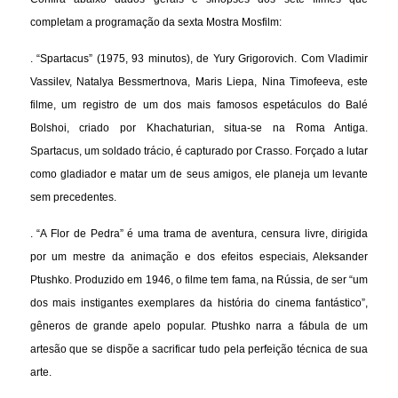
completam a programação da sexta Mostra Mosfilm:
. “Spartacus” (1975, 93 minutos), de Yury Grigorovich. Com Vladimir
Vassilev, Natalya Bessmertnova, Maris Liepa, Nina Timofeeva, este
filme, um registro de um dos mais famosos espetáculos do Balé
Bolshoi, criado por Khachaturian, situa-se na Roma Antiga.
Spartacus, um soldado trácio, é capturado por Crasso. Forçado a lutar
como gladiador e matar um de seus amigos, ele planeja um levante
sem precedentes.
. “A Flor de Pedra” é uma trama de aventura, censura livre, dirigida
por um mestre da animação e dos efeitos especiais, Aleksander
Ptushko. Produzido em 1946, o filme tem fama, na Rússia, de ser “um
dos mais instigantes exemplares da história do cinema fantástico”,
gêneros de grande apelo popular. Ptushko narra a fábula de um
artesão que se dispõe a sacrificar tudo pela perfeição técnica de sua
arte.