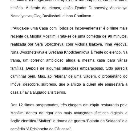
história. À frente do elenco, estão Fyodor Dunaevsky, Anastasya
Nemolyaeva, Oleg Basilashvili e Inna Churikova.
. “Aluga-se uma Casa com Todos os Inconvenientes” é o filme mais
recente da Mostra Mosfilm. Trata-se de uma comédia de 90 minutos,
realizada por Vera Storozheva, com Victoria Isakova, Irina Pegova,
Nina Dvorzhetskaya e Svetlana Khodchenkova à frente do elenco. Na
trama, um corretor ambicioso aluga a mesma casa para várias
famílias. Depois de algumas situações embaraçosas, tudo parecia
caminhar bem. Mas, ao retornar de uma viagem, o proprietário do
imóvel descobre, surpreso, que o amigo a quem ele emprestara a
casa a havia alugado a terceiros.
Dos 12 filmes programados, três chegam em cópia restaurada pela
Mosfilm, dentro do rigor das mais avançadas técnicas digitais: a
ficção científica “Stalker”, o drama de guerra “Balada do Soldado” e a
comédia “A Prisioneira do Cáucaso”.