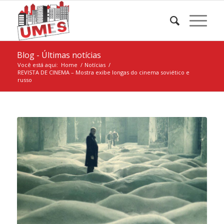
Blog - Últimas notícias
Você está aqui:
Home
/
Notícias
/
REVISTA DE CINEMA – Mostra exibe longas do cinema soviético e
russo