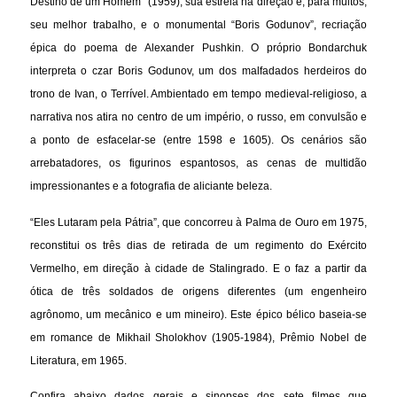
Destino de um Homem” (1959), sua estreia na direção e, para muitos,
seu melhor trabalho, e o monumental “Boris Godunov”, recriação
épica do poema de Alexander Pushkin. O próprio Bondarchuk
interpreta o czar Boris Godunov, um dos malfadados herdeiros do
trono de Ivan, o Terrível. Ambientado em tempo medieval-religioso, a
narrativa nos atira no centro de um império, o russo, em convulsão e
a ponto de esfacelar-se (entre 1598 e 1605). Os cenários são
arrebatadores, os figurinos espantosos, as cenas de multidão
impressionantes e a fotografia de aliciante beleza.
“Eles Lutaram pela Pátria”, que concorreu à Palma de Ouro em 1975,
reconstitui os três dias de retirada de um regimento do Exército
Vermelho, em direção à cidade de Stalingrado. E o faz a partir da
ótica de três soldados de origens diferentes (um engenheiro
agrônomo, um mecânico e um mineiro). Este épico bélico baseia-se
em romance de Mikhail Sholokhov (1905-1984), Prêmio Nobel de
Literatura, em 1965.
Confira abaixo dados gerais e sinopses dos sete filmes que