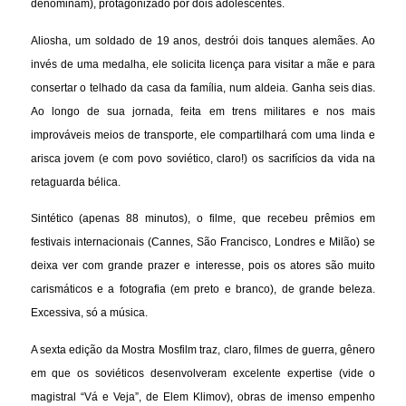
denominam), protagonizado por dois adolescentes.
Aliosha, um soldado de 19 anos, destrói dois tanques alemães. Ao
invés de uma medalha, ele solicita licença para visitar a mãe e para
consertar o telhado da casa da família, num aldeia. Ganha seis dias.
Ao longo de sua jornada, feita em trens militares e nos mais
improváveis meios de transporte, ele compartilhará com uma linda e
arisca jovem (e com povo soviético, claro!) os sacrifícios da vida na
retaguarda bélica.
Sintético (apenas 88 minutos), o filme, que recebeu prêmios em
festivais internacionais (Cannes, São Francisco, Londres e Milão) se
deixa ver com grande prazer e interesse, pois os atores são muito
carismáticos e a fotografia (em preto e branco), de grande beleza.
Excessiva, só a música.
A sexta edição da Mostra Mosfilm traz, claro, filmes de guerra, gênero
em que os soviéticos desenvolveram excelente expertise (vide o
magistral “Vá e Veja”, de Elem Klimov), obras de imenso empenho