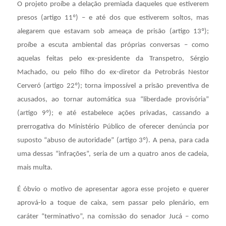
O projeto proíbe a delação premiada daqueles que estiverem
presos (artigo 11º) – e até dos que estiverem soltos, mas
alegarem que estavam sob ameaça de prisão (artigo 13º);
proíbe a escuta ambiental das próprias conversas – como
aquelas feitas pelo ex-presidente da Transpetro, Sérgio
Machado, ou pelo filho do ex-diretor da Petrobrás Nestor
Cerveró (artigo 22º); torna impossível a prisão preventiva de
acusados, ao tornar automática sua “liberdade provisória”
(artigo 9º); e até estabelece ações privadas, cassando a
prerrogativa do Ministério Público de oferecer denúncia por
suposto “abuso de autoridade” (artigo 3º). A pena, para cada
uma dessas “infrações”, seria de um a quatro anos de cadeia,
mais multa.
É óbvio o motivo de apresentar agora esse projeto e querer
aprová-lo a toque de caixa, sem passar pelo plenário, em
caráter “terminativo”, na comissão do senador Jucá – como