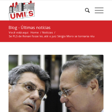
Blog - Últimas notícias
Você está aqui:
Home
/
Notícias
/
Se PLS de Renan fosse lei, até o juiz Sérgio Moro se tornaria réu