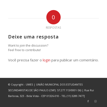
0
RESPOSTAS
Deixe uma resposta
Want to join the discussion?
Feel free to contribute!
Você precisa fazer o
login
para publicar um comentário.
© Copyright - UMES | UNIÃO MUNICIPAL DOS ESTUDANTES
SECUNDARISTAS DE SÃO PAULO (CNPJ: 57.277.113/0001-56) | Rua Rui
Barbosa, 323 - Bela Vista - CEP 01326-010 - TEL (11) 3289.7477]