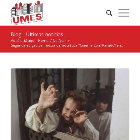
Blog - Últimas notícias
Você está aqui:
Home
/
Notícias
/
Segunda edição da mostra democrática “Cinema Com Partido” en...