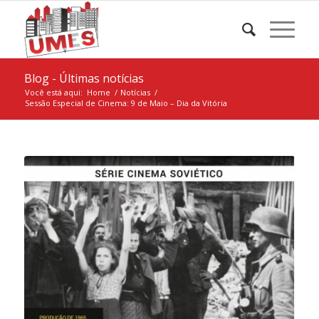
Blog - Últimas notícias
Você está aqui:
Home
/
Notícias
/
Sessão Especial de Cinema: 9 de Maio – Dia da Vitória