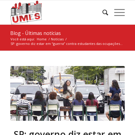
Blog - Últimas notícias
Você está aqui:
Home
/
Notícias
/
SP: governo diz estar em “guerra” contra estudantes das ocupações...
SP: governo diz estar em