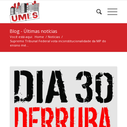
Blog - Últimas notícias
Você está aqui:
Home
/
Notícias
/
Supremo Tribunal Federal vota inconstitucionalidade da MP do
ensino mé...