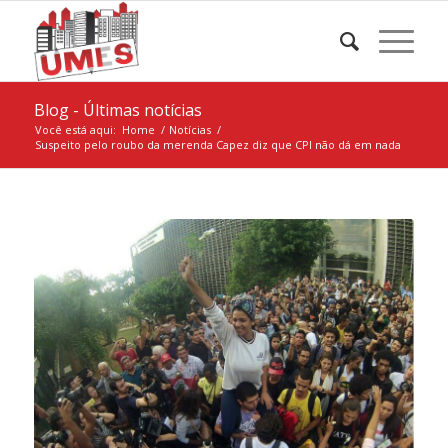
Blog - Últimas notícias
Você está aqui:
Home
/
Notícias
/
Suspeito pelo roubo da merenda Capez diz que CPI não dá em nada