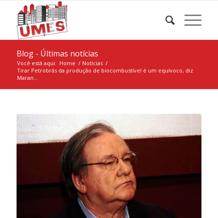
Blog - Últimas notícias
Você está aqui:
Home
/
Notícias
/
Tirar Petrobrás da produção de biocombustível é um equívoco, diz
Maran...