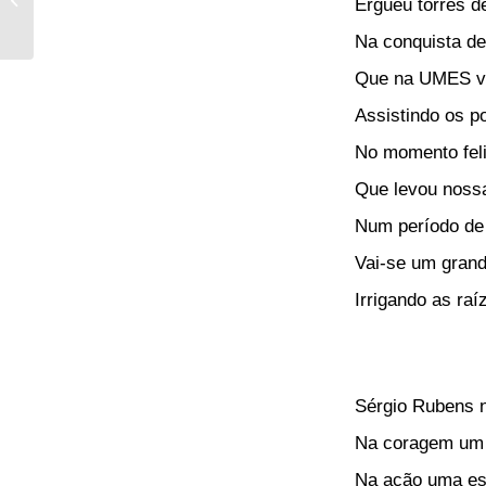
Ergueu torres d
do povo brasileiro
Na conquista de
Que na UMES v
Assistindo os p
No momento feli
Que levou nossa 
Num período de o
Vai-se um grande
Irrigando as raí
Sérgio Rubens 
Na coragem um 
Na ação uma es