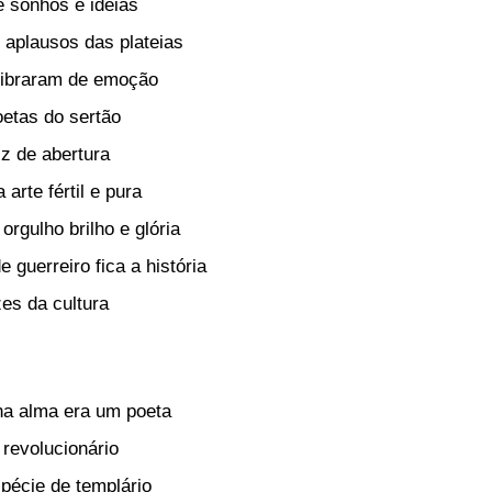
e sonhos e ideias
 aplausos das plateias
ibraram de emoção
oetas do sertão
z de abertura
arte fértil e pura
rgulho brilho e glória
 guerreiro fica a história
zes da cultura
na alma era um poeta
revolucionário
pécie de templário