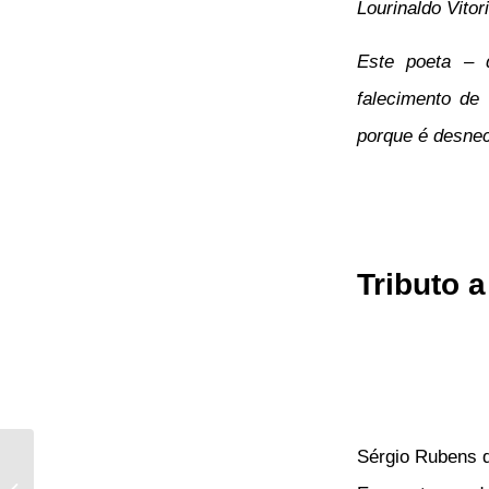
Lourinaldo Vitor
Este poeta – 
falecimento de
porque é desne
Tributo 
Sérgio Rubens d
Sérgio Rubens, um
imprescindível na luta