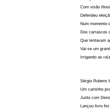
Com visão filosó
Defendeu eleição
Num momento de
Dos carrascos c
Que tentavam a
Vai-se um grande
Irrigando as raí
Sérgio Rubens 
Um caminho pra 
Junto com Denoy
Lançou livro fe