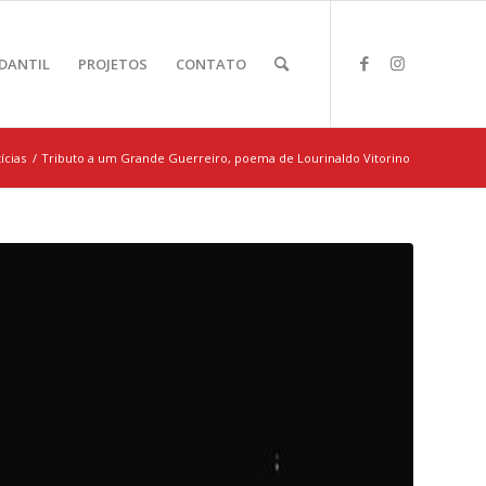
DANTIL
PROJETOS
CONTATO
ícias
/
Tributo a um Grande Guerreiro, poema de Lourinaldo Vitorino