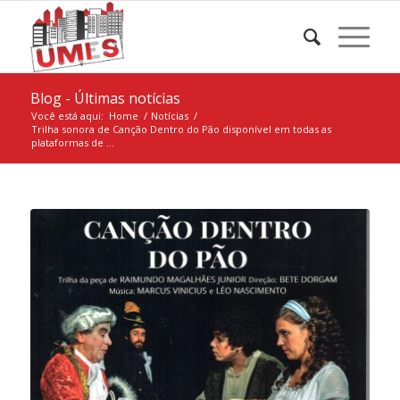
Blog - Últimas notícias
Você está aqui:
Home
/
Notícias
/
Trilha sonora de Canção Dentro do Pão disponível em todas as
plataformas de ...