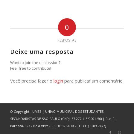
0
RESPOSTAS
Deixe uma resposta
Want to join the discussion?
Feel free to contribute!
Você precisa fazer o
login
para publicar um comentário.
© Copyright - UMES | UNIÃO MUNICIPAL DOS ESTUDANTES
SECUNDARISTAS DE SÃO PAULO (CNPJ: 57.277.113/0001-56) | Rua Rui
Barbosa, 323 - Bela Vista - CEP 01326-010 - TEL (11) 3289.7477]