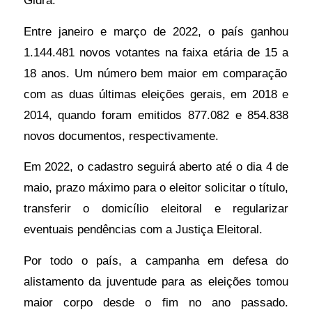
Gidra.
todo
Entre janeiro e março de 2022, o país ganhou
o
1.144.481 novos votantes na faixa etária de
15 a
país.
18 anos. Um número bem maior em comparação
Segundo
com as duas últimas eleições gerais, em 2018 e
o
2014, quando foram emitidos 877.082 e 854.838
Tribunal
novos documentos, respectivamente.
Superior
Eleitoral
Em 2022, o cadastro seguirá aberto até o dia 4 de
(TSE)
maio, prazo máximo para o eleitor solicitar o título,
a
transferir o domicílio eleitoral e regularizar
emissão
eventuais pendências com a Justiça Eleitoral.
de
Por todo o país, a campanha em defesa do
títulos
alistamento da juventude para as eleições tomou
eleitorais
maior corpo desde o fim no ano passado.
de