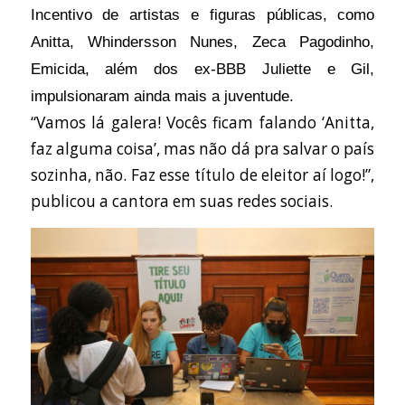
I
ncentivo de artistas e figuras públicas, como
jovens
Anitta, Whindersson Nunes, Zeca Pagodinho,
já
Emicida, além dos ex-BBB Juliette e Gil,
superou
impulsionaram ainda mais a juventude.
as
“Vamos lá galera! Vocês ficam falando ‘Anitta,
eleições
faz alguma coisa’, mas não dá pra salvar o país
de
sozinha, não. Faz esse título de eleitor aí logo!”,
2014
publicou a cantora em suas redes sociais.
e
2018.
Diante
da
ameaça
de
Bolsonaro
à