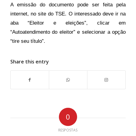
março
A emissão do documento pode ser feita pela
de
internet, no site do TSE. O interessado deve ir na
2022,
aba “Eleitor e eleições”, clicar em
o
“Autoatendimento do eleitor” e selecionar a opção
país
“tire seu título”.
ganhou
1.144.481
Share this entry
novos
votantes
na
faixa
etária
de
0
15
RESPOSTAS
a