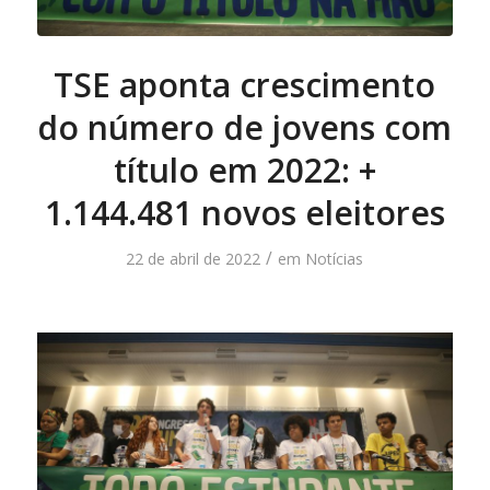
título
em
TSE aponta crescimento
2022:
do número de jovens com
+
1.144.481
título em 2022: +
novos
1.144.481 novos eleitores
eleitores
/
22 de abril de 2022
em
Notícias
Prazo
para
emissão
de
novos
títulos