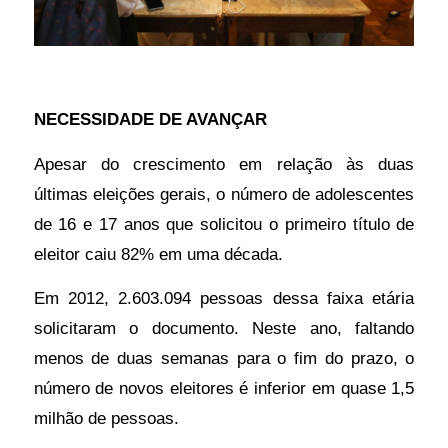
democracia,
a
juventude
tem
NECESSIDADE DE AVANÇAR
ampliado
Apesar do crescimento em relação às duas
cada
últimas eleições gerais, o número de adolescentes
vez
de 16 e 17 anos que solicitou o primeiro título de
mais
eleitor caiu 82% em uma década.
a
sua
Em 2012, 2.603.094 pessoas dessa faixa etária
participação.
solicitaram o documento. Neste ano, faltando
menos de duas semanas para o fim do prazo, o
Entre
número de novos eleitores é inferior em quase 1,5
janeiro
milhão de pessoas.
e