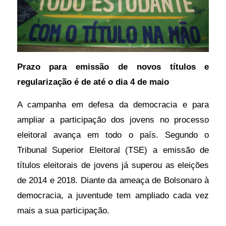
e
regularização
é
de
Prazo para emissão de novos títulos e
até
regularização é de até o dia 4 de maio
o
dia
A campanha em defesa da democracia e para
4
ampliar a participação dos jovens no processo
de
eleitoral avança em todo o país. Segundo o
maio
Tribunal Superior Eleitoral (TSE) a emissão de
títulos eleitorais de jovens já superou as eleições
de 2014 e 2018. Diante da ameaça de Bolsonaro à
A
democracia, a juventude tem ampliado cada vez
campanha
mais a sua participação.
em