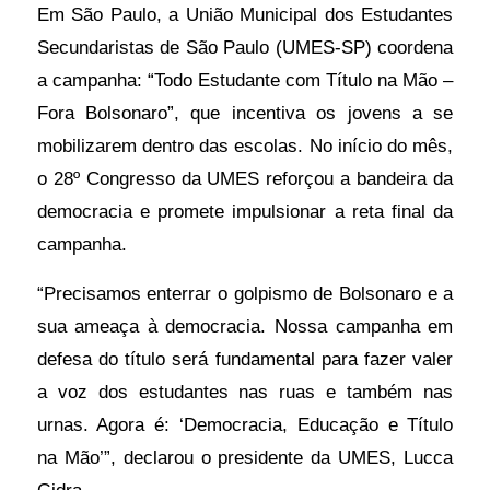
Em São Paulo, a União Municipal dos Estudantes
defesa
Secundaristas de São Paulo (UMES-SP) coordena
da
a campanha: “Todo Estudante com Título na Mão –
democracia
Fora Bolsonaro”, que incentiva os jovens a se
e
mobilizarem dentro das escolas. No início do mês,
para
o 28º Congresso da UMES reforçou a bandeira da
ampliar
democracia e promete impulsionar a reta final da
a
campanha.
participação
dos
“Precisamos enterrar o golpismo de Bolsonaro e a
jovens
sua ameaça à democracia. Nossa campanha em
no
defesa do título será fundamental para fazer valer
processo
a voz dos estudantes nas ruas e também nas
eleitoral
urnas. Agora é: ‘Democracia, Educação e Título
avança
na Mão’”, declarou o presidente da UMES, Lucca
em