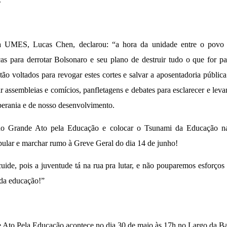
a UMES, Lucas Chen, declarou: “a hora da unidade entre o povo b
s para derrotar Bolsonaro e seu plano de destruir tudo o que for pat
tão voltados para revogar estes cortes e salvar a aposentadoria pública
r assembleias e comícios, panfletagens e debates para esclarecer e lev
berania e de nosso desenvolvimento.
do Grande Ato pela Educação e colocar o Tsunami da Educação n
popular e marchar rumo à Greve Geral do dia 14 de junho!
uide, pois a juventude tá na rua pra lutar, e não pouparemos esforços 
 da educação!”
Ato Pela Educação acontece no dia 30 de maio às 17h no Largo da Ba