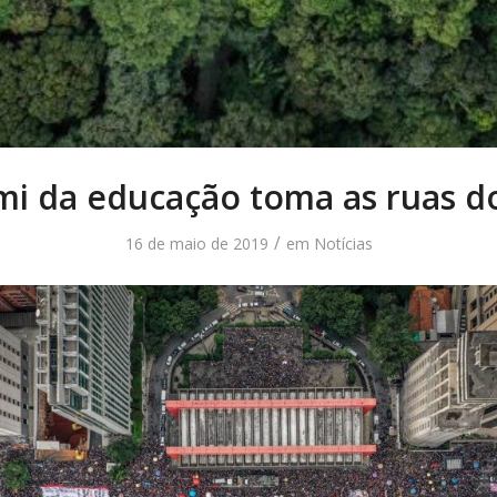
i da educação toma as ruas do
/
16 de maio de 2019
em
Notícias