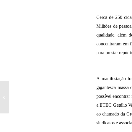
Cerca de 250 cidad
Milhões de pessoas
qualidade, além 
concentraram em f
para prestar repúdi
A manifestação fo
gigantesca massa 
Aposentadoria é
abordada em filme
possível encontra
italiano na mostra
a ETEC Getúlio Var
democrática Cinema
Com...
ao chamado da Gre
sindicatos e asso