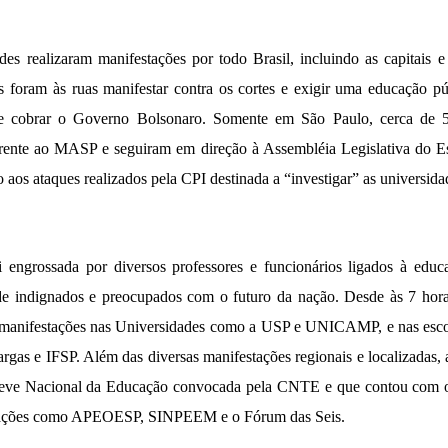
es realizaram manifestações por todo Brasil, incluindo as capitais e 
 foram às ruas manifestar contra os cortes e exigir uma educação púb
de cobrar o Governo Bolsonaro. Somente em São Paulo, cerca de 5
rente ao MASP e seguiram em direção à Assembléia Legislativa do E
o aos ataques realizados pela CPI destinada a “investigar” as universida
i engrossada por diversos professores e funcionários ligados à edu
de indignados e preocupados com o futuro da nação. Desde às 7 hora
r manifestações nas Universidades como a USP e UNICAMP, e nas esco
gas e IFSP. Além das diversas manifestações regionais e localizadas,
ve Nacional da Educação convocada pela CNTE e que contou com o
ciações como APEOESP, SINPEEM e o Fórum das Seis.