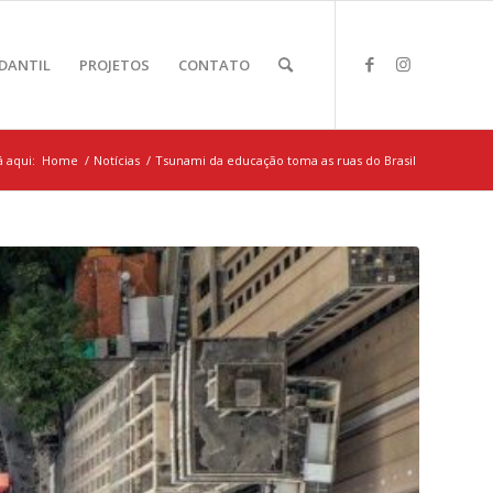
DANTIL
PROJETOS
CONTATO
 aqui:
Home
/
Notícias
/
Tsunami da educação toma as ruas do Brasil