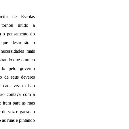
retor de Escolas
ornou nítido a
om o pensamento do
que destruirão o
necessidades mais
strando que o único
ado pelo governo
do de seus deveres
r cada vez mais o
não contava com a
e irem para as ruas
r de voz e garra ao
o as ruas e pintando