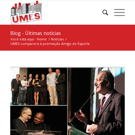
Blog - Últimas notícias
Você está aqui:
Home
/
Notícias
/
UMES comparece à premiação Amigo do Esporte