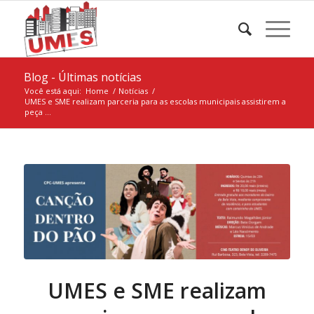
Blog - Últimas notícias
Você está aqui:
Home
/
Notícias
/
UMES e SME realizam parceria para as escolas municipais assistirem a
peça ...
UMES e SME realizam