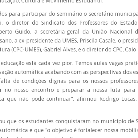
ducação, Cultura e Movimento Estudantil.
os para participar do seminário o secretário municip
ri, o diretor do Sindicato dos Professores do Estad
berto Guido, a secretária-geral da União Nacional 
ssano, a ex-presidente da UMES, Priscila Casale, o presi
tura (CPC-UMES), Gabriel Alves, e o diretor do CPC, Cai
 educação está cada vez pior. Temos aulas vagas pra
ovação automática acabando com as perspectivas dos es
falta de condições dignas para os nossos professore
 no nosso encontro e preparar a nossa luta para 
ica que não pode continuar”, afirmou Rodrigo Lucas,
ou que os estudantes conquistaram no município de S
utomática e que “o objetivo é fortalecer nossa mobil