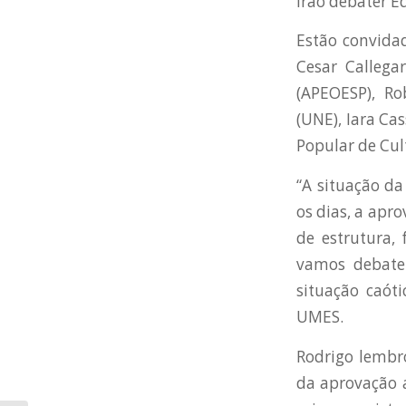
irão debater E
Estão convidad
Cesar Callega
(APEOESP), Ro
(UNE), Iara Ca
Popular de Cul
“A situação da
os dias, a apr
de estrutura, 
vamos debater
situação caót
UMES.
Rodrigo lembr
da aprovação a