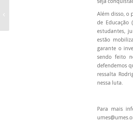
seja conquista
PNE: relatório de Vanhoni tira
Além disso, o 
verbas da educação pública
de Educação 
estudantes, j
estão mobiliz
garante o inv
sendo feito n
defendemos que
ressalta Rodr
nessa luta.
Para mais inf
umes@umes.or