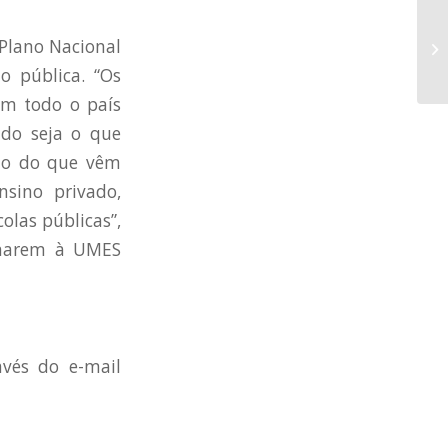
 Plano Nacional
 pública. “Os
em todo o país
ado seja o que
rio do que vêm
nsino privado,
olas públicas”,
somarem à UMES
avés do e-mail