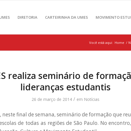
 UMES
DIRETORIA
CARTEIRINHA DA UMES
MOVIMENTO ESTU
Você está aqui:
Home
/
N
 realiza seminário de formaç
lideranças estudantis
/
26 de março de 2014
em
Notícias
, neste final de semana, seminário de formação que reu
escolas de todas as regiões de São Paulo. No encontro