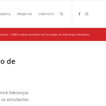
DANTIL
PROJETOS
CONTATO
otícias
/
UMES realiza seminário de formação de lideranças estudantis
ão de
nirá lideranças
, os estudantes