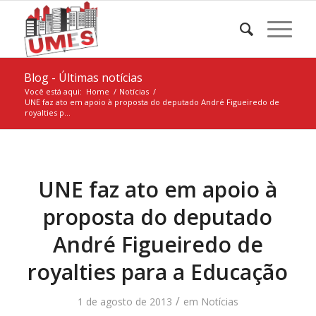
Blog - Últimas notícias
Você está aqui:
Home
/
Notícias
/
UNE faz ato em apoio à proposta do deputado André Figueiredo de
royalties p...
UNE faz ato em apoio à
proposta do deputado
André Figueiredo de
royalties para a Educação
/
1 de agosto de 2013
em
Notícias